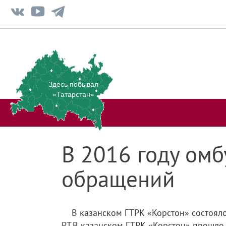
Здесь побывал
«Татарстан»
В 2016 году омб
обращений
В казанском ГТРК «Корстон» состоял
РТ.В казанском ГТРК «Корстон» прошло 