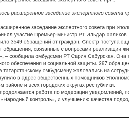
лось расширенное заседание экспертного совета п
расширенное заседание экспертного совета при Упол
принял участие Премьер-министр РТ Ильдар Халиков.
пило 3549 обращений от граждан. Спектр поступающ
т обращения, связанные с вопросами реализации ж
», – сообщила омбудсмен РТ Сария Сабурская. Она т
ого обеспечения и социальной защиты. 287 обращен
а татарстанскому омбудсмену жаловались на сотруд
тупило в адрес общественных помощников Уполномоч
 районе и всех городских округах республики.
о продолжается работа по модерации уведомлений, 
«Народный контроль», и улучшению качества подхо