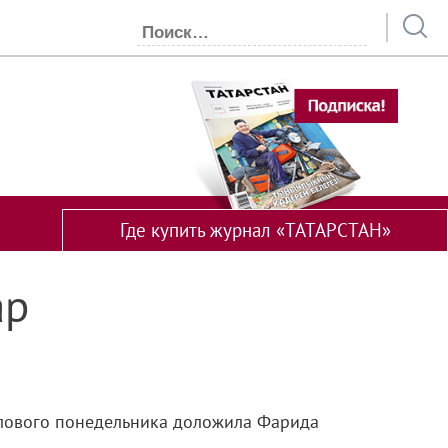
Где купить журнал «ТАТАРСТАН»
ар
делового понедельника доложила Фарида