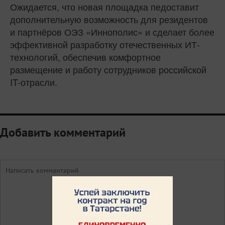
Ожидается, что новая площадка педоставит
дополнительную возможность для резидентов
и партнёров ОЭЗ «Иннополис» и сделает более
эффективной разработку отечественных ИТ-
технологий, обеспечив комфортное
размещение и работу сотрудников российской
IT-отрасли.
Добавить комментарий