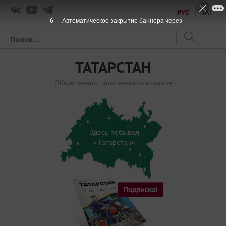
РУС
ТАТ
6
Автоматическое закрытие баннера через
ТАТАРСТАН
Общественно-политическое издание
Здесь побывал
«Татарстан»