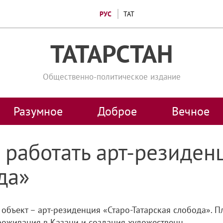
РУС
ТАТ
ТАТАРСТАН
Общественно-политическое издание
Разумное
Доброе
Вечное
 работать арт-резиден
да»
 объект – арт-резиденция «Старо-Татарская слобода». 
роживания в Казани и создания художественн...