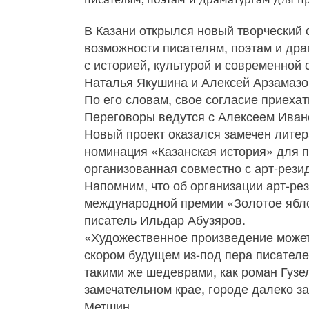
В Казани открылся новый творческий 
возможности писателям, поэтам и дра
с историей, культурой и современной
Наталья Якушина и Алексей Арзамазов
По его словам, свое согласие приеха
Переговоры ведутся с Алексеем Иван
Новый проект оказался замечен лите
номинация «Казанская история» для пь
организованная совместно с арт-рези
Напомним, что об организации арт-р
международной премии «Золотое ябло
писатель Ильдар Абузяров.
«Художественное произведение может о
скором будущем из-под пера писателе
такими же шедеврами, как роман Гузе
замечательном крае, городе далеко з
Метшин.