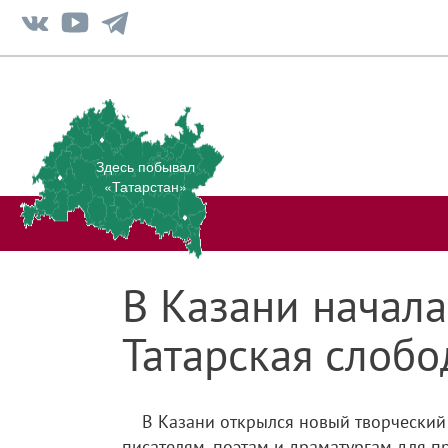
Здесь побывал
«Татарстан»
В Казани начала
Татарская слобо
В Казани открылся новый творческий
писателям, поэтам и драматургам для п