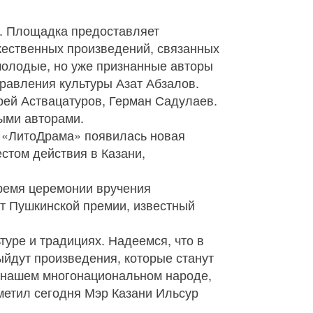
». Площадка предоставляет
жественных произведений, связанных
 молодые, но уже признанные авторы
равления культуры Азат Абзалов.
рей Аствацатуров, Герман Садулаев.
ыми авторами.
е «ЛитоДрама» появилась новая
естом действия в Казани,
ремя церемонии вручения
т Пушкинской премии, известный
туре и традициях. Надеемся, что в
ыйдут произведения, которые станут
о нашем многонациональном народе,
тметил сегодня Мэр Казани Ильсур