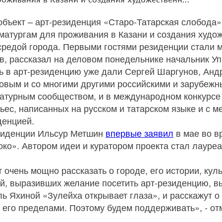
объект – арт-резиденция «Старо-Татарская слобода
матургам для проживания в Казани и создания худо
 средой города. Первыми гостями резиденции стали
, рассказал на деловом понедельнике начальник Уп
ть в арт-резиденцию уже дали Сергей Шаргунов, Анд
овым и со многими другими российскими и зарубежн
ратурным сообществом, и в международном конкурс
ес, написанных на русском и татарском языке и с м
денцией.
езиденции Ильсур Метшин
впервые заявил
в мае во в
ко». Автором идеи и куратором проекта стал лауреа
чень мощно рассказать о городе, его истории, куль
й, выразивших желание посетить арт-резиденцию, в
ль Яхиной «Зулейха открывает глаза», и расскажут 
а его пределами. Поэтому будем поддерживать», - о