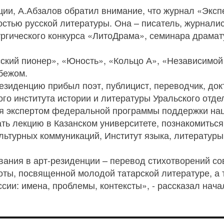
ции, А.Абзалов обратил внимание, что журнал «Экс
достью русской литературы. Она – писатель, журнали
ргического конкурса «ЛитоДрама», семинара драмат
ский пионер», «Юность», «Кольцо А», «Независимой
убежом.
езиденцию прибыл поэт, публицист, переводчик, док
го института истории и литературы Уральского отде
ся экспертом федеральной программы поддержки на
ть лекцию в Казанском университете, познакомиться 
льтурных коммуникаций, Институт языка, литературы
ания в арт-резиденции – перевод стихотворений со
оты, посвященной молодой татарской литературе, а
ии: имена, проблемы, контексты», - рассказал нача