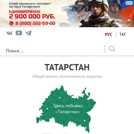
РУС
ТАТ
ТАТАРСТАН
Общественно-политическое издание
Здесь побывал
«Татарстан»