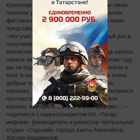
Красноярска и Казани. Все эти команды также
приняли участие в торжественном открытии
фестиваля и показали своим зрителям мини-
представления по три минуты.
«Мы участвуем в фестивале не в первый раз и
получаем от всего этого невероятные
впечатления. В 2012 году наша команда заняла
первое место, и мы надеемся, что и в этом году
мы не подкачаем. А вообще, я очень люблю и
КАИ, и Казань. На самом же фестивале очень
добрые люди, и сама организация очень
хорошая, сейчас как раз все смотрим, пытаемся
прочувствовать атмосферу. Вроде бы все
хорошо, все приятно и все очень здорово», —
поделился с корреспондентом ИА «Татар-
информ» руководитель и режиссер театральной
студии «Отдыхай» города Ханты-Мансийска
Арслан Мадаминов.