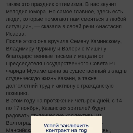
также это праздник оптимизма. В нас звучит
мелодия юмора. Но самое главное, здесь есть
люди, которые помогают нам смеяться в любой
ситуации», — сказала в своей речи Анастасия
Исаева.
После этого она вручила Семену Каминскому,
Владимиру Чуркину и Валерию Мишину
благодарственные письма и медали от
Председателя Государственного Совета РТ
Фарида Мухаметшина за существенный вклад в
студенческую жизнь Казани, а также
долголетний труд и активную гражданскую
позицию.
В этом году на протяжении четырех дней, с 14
по 17 ноября, Казанских зрителей будут
радовать студенческие коллективы из
Волгограда, Санкт-Петербурга, Ханты-
Мансийска, Кемерова, Саратова, Москвы,