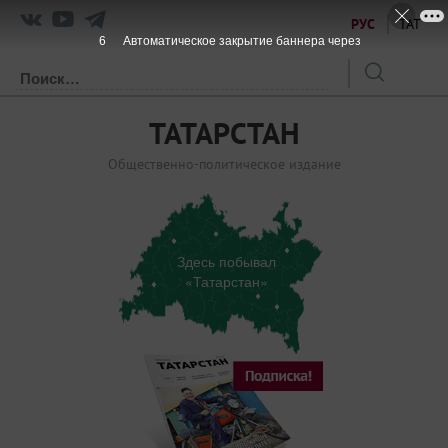
РУС
ТАТ
6
Автоматическое закрытие баннера через
ТАТАРСТАН
Общественно-политическое издание
Здесь побывал
«Татарстан»