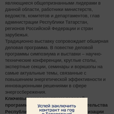
являющиеся общепризнанными лидерами в
данной области, работники министерств,
ведомств, комитетов и департаментов, глав
администрации Республики Татарстан,
регионов Российской Федерации и стран
зарубежья.
Традиционно выставку сопровождает обширная
деловая программа. В повестке деловой
программы симпозиума и выставки – научно-
технические конференции, круглые столы,
экспертные секции, семинары и воркшопы на
самые актуальные темы, связанные с
повышением энергетической эффективности и
инновационными решениями в сфере
энергосбережения.
Ключевым мероприятием деловой
станет
программы
Заседание Правительства
Республики Татарстан «О ходе реализации