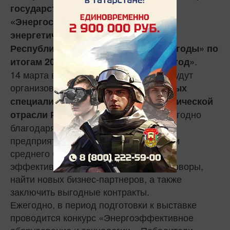
государственной программы
«Энергосбережение и повышение
энергетической эффективности в
Республике Татарстан на 2014-2020 годы» по
.
итогам 2017 года и задачах на 2018 год»
14 марта в ВЦ «Казанская ярмарка» будут
организованы
бизнес-встречи главных
специалистов предприятий энергетической
. Ежегодно
отрасли Республики Татарстан
благодаря таким встречам более 90
предприятиям, специалистам малого и
среднего бизнеса республики удается
эффективно провести деловые переговоры,
найти новых бизнес-партнеров, а также
заключить выгодные контракты.
Ежегодно, в период подготовки к выставке
проводится конкурс «Энергоэффективное
оборудование и технологии». Победители