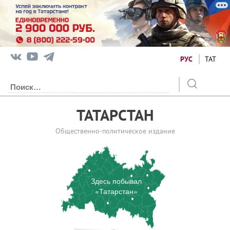
РУС
ТАТ
ТАТАРСТАН
Общественно-политическое издание
Здесь побывал
«Татарстан»