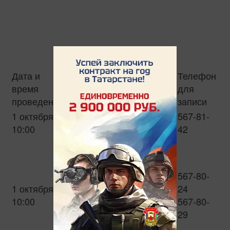
Дата и
Телефон
Наименование
время
для
мероприятия
проведения
записи
1 октября
Пешеходная экскурсия
567-81-
10:00
по Казанскому Кремлю
42
Экскурсия по Музею
истории
государственности
567-80-
татарского народа и РТ
1 октября
24
для глухих и
10:00
567-80-
слабослышащих
29
пенсионеров (с