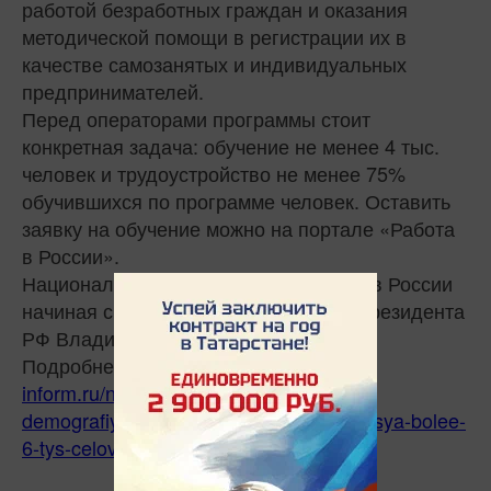
работой безработных граждан и оказания
методической помощи в регистрации их в
качестве самозанятых и индивидуальных
предпринимателей.
Перед операторами программы стоит
конкретная задача: обучение не менее 4 тыс.
человек и трудоустройство не менее 75%
обучившихся по программе человек. Оставить
заявку на обучение можно на портале «Работа
в России».
Национальные проекты реализуются в России
начиная с 2019 года по инициативе Президента
РФ Владимира Путина.
Подробнее:
https://www.tatar-
inform.ru/news/blagodarya-nacproektu-
demografiya-za-god-v-tatarstane-obucatsya-bolee-
6-tys-celovek-5846867