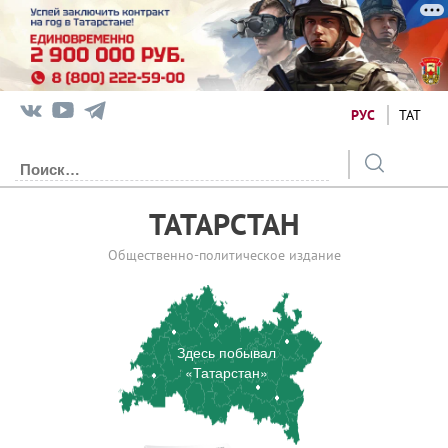
РУС
ТАТ
ТАТАРСТАН
Общественно-политическое издание
Здесь побывал
«Татарстан»