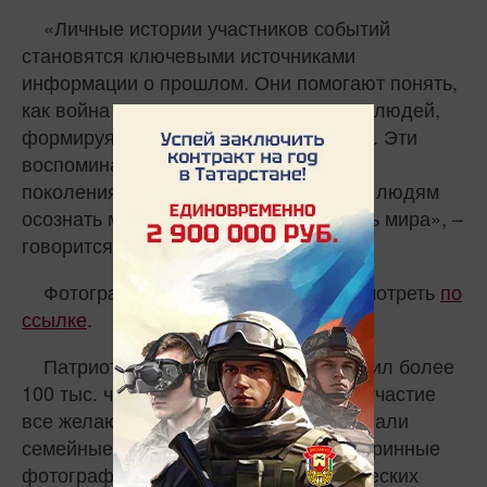
«Личные истории участников событий
становятся ключевыми источниками
информации о прошлом. Они помогают понять,
как война затрагивала жизни простых людей,
формируя их судьбы и мировоззрение. Эти
воспоминания создают мост между
поколениями, позволяя современным людям
осознать масштаб трагедии и ценность мира», –
говорится в сообщении.
Фотографии с выставки можно посмотреть
по
ссылке
.
Патриотический медиапроект охватил более
100 тыс. человек, в котором приняли участие
все желающие от 9 лет. Они исследовали
семейные архивы, оцифровывали старинные
фотографии и рассказывали о героических