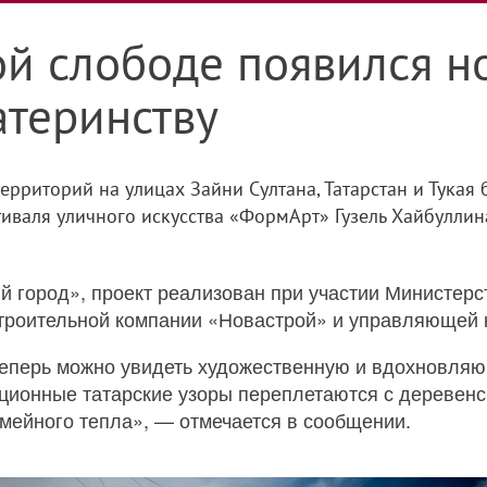
ой слободе появился н
теринству
ерриторий на улицах Зайни Султана, Татарстан и Тукая
иваля уличного искусства «ФормАрт» Гузель Хайбуллина
й город», проект реализован при участии Министерс
строительной компании «Новастрой» и управляющей 
теперь можно увидеть художественную и вдохновля
ционные татарские узоры переплетаются с деревенс
мейного тепла», — отмечается в сообщении.