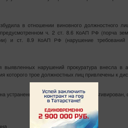
озбудила в отношении виновного должностного ли
редусмотренном ч. 2 ст. 8.6 КоАП РФ (порча зем
ии) и ст. 8.9 КоАП РФ (нарушение требований
я выявленных нарушений прокуратура внесла в 
ия которого трое должностных лиц привлечены к ди
на устранены- земельный участок рекультивирован, 
ана