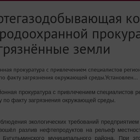
ефтегазодобывающая к
родоохранной прокур
агрязнённые земли
ная прокуратура с привлечением специалистов регион
по факту загрязнения окружающей среды.Установлен...
онная прокуратура с привлечением специалистов ре
у по факту загрязнения окружающей среды.
соблюдения экологических требований предприятием
изошёл разлив нефтепродуктов на рельеф местност
 Бугульминского муниципального района. При эт