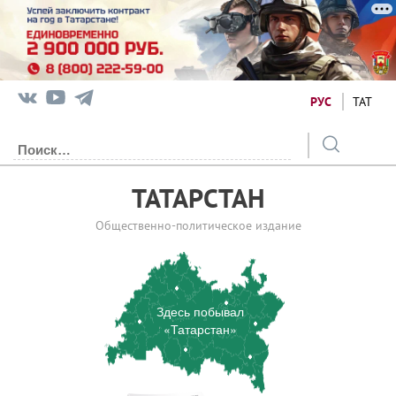
РУС
ТАТ
ТАТАРСТАН
Общественно-политическое издание
Здесь побывал
«Татарстан»