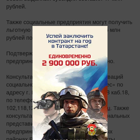
рублей.
Также социальные предприятия могут получить
льготную финансовую поддержку до 5 млн
рублей под 4,5% годовых.
Подтверждать статус социального
предпринимателя необходимо ежегодно.
Консультации проходят в Центре инноваций
социальной сферы Центра «Мой бизнес» по
адресу г. Казань, ул. Петербургская, 28 каб.18,
по телефону: +7(843) 222-90-60 (доб.
102,118,124), эл.почта
cissrt@yandex.ru
. Также
консультацию можно получить у региональных
представителе Фонда поддержки
предпринимательства в муниципальных
районах Республики Татарстан. Контакты