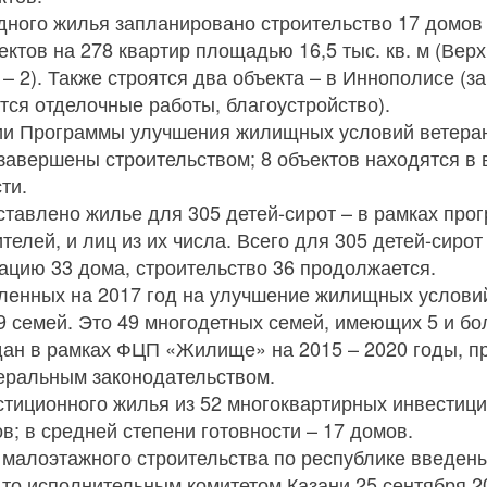
дного жилья запланировано строительство 17 домов 
ектов на 278 квартир площадью 16,5 тыс. кв. м (Вер
– 2). Также строятся два объекта – в Иннополисе 
тся отделочные работы, благоустройство).
ии Программы улучшения жилищных условий ветеран
завершены строительством; 8 объектов находятся в 
ти.
оставлено жилье для 305 детей-сирот – в рамках про
телей, и лиц из их числа. Всего для 305 детей-сиро
тацию 33 дома, строительство 36 продолжается.
ленных на 2017 год на улучшение жилищных условий
 семей. Это 49 многодетных семей, имеющих 5 и бо
дан в рамках ФЦП «Жилище» на 2015 – 2020 годы, 
еральным законодательством.
стиционного жилья из 52 многоквартирных инвестиц
в; в средней степени готовности – 17 домов.
 малоэтажного строительства по республике введены
, то исполнительным комитетом Казани 25 сентября 