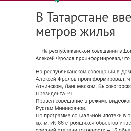
В Татарстане вв
метров жилья
На республиканском совещании в Дом
Алексей Фролов проинформировал, что в
На республиканском совещании в Дом
Алексей Фролов проинформировал, что
Атнинском, Лаишевском, Высокогорск
Президента РТ.
Провел совещание в режиме видеоко
Рустам Минниханов.
По программе социальной ипотеки в о
кв. м. Из 88 строящихся объектов инв
средней степени готовности – 16 объе