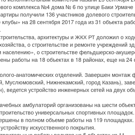
ового комплекса №4 дома № 6 по улице Баки Урмаче
артиры получили 136 участников долевого строител
 клубы» на 28 сентября 2017 года из 31 объекта раб
.
троительства, архитектуры и ЖКХ РТ доложил о ход
хозяйства, о строительстве и ремонте учреждений 
 населению», о строительстве фельдшерско-акушерс
ны работы на 18 объектах в 18 районах, еще на 24 
олого-анатомических отделений. Завершен монтаж ф
й, Муслюмовский, Нижнекамский, город Казань), за
н), ведется устройство инженерных сетей на двух об
ачебных амбулаторий организованы на шести объект
строительство универсальных спортивных площадок. 
ершены в полном объеме работы на 119 площадках. 
 устройству искусственного покрытия.
роительные работы ведутся на 5 объектах из 11.