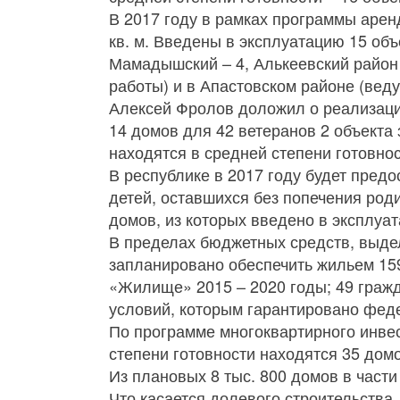
В 2017 году в рамках программы арен
кв. м. Введены в эксплуатацию 15 объ
Мамадышский – 4, Алькеевский район 
работы) и в Апастовском районе (веду
Алексей Фролов доложил о реализац
14 домов для 42 ветеранов 2 объекта 
находятся в средней степени готовнос
В республике в 2017 году будет пред
детей, оставшихся без попечения роди
домов, из которых введено в эксплуа
В пределах бюджетных средств, выде
запланировано обеспечить жильем 159
«Жилище» 2015 – 2020 годы; 49 граж
условий, которым гарантировано фед
По программе многоквартирного инве
степени готовности находятся 35 домо
Из плановых 8 тыс. 800 домов в части
Что касается долевого строительства