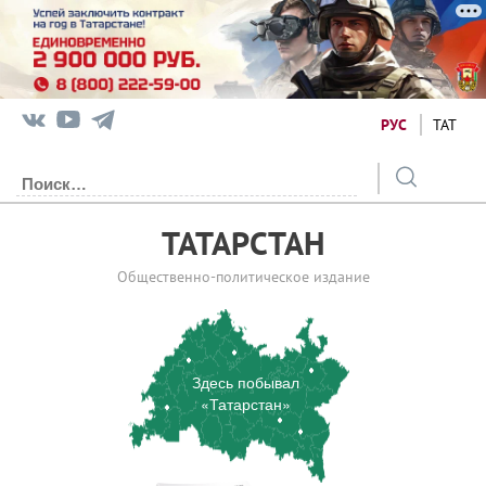
РУС
ТАТ
ТАТАРСТАН
Общественно-политическое издание
Здесь побывал
«Татарстан»