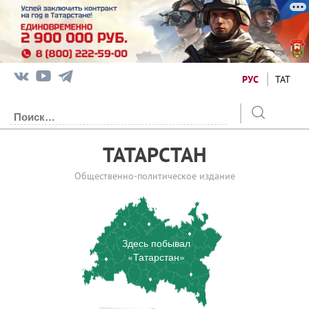
РУС
ТАТ
ТАТАРСТАН
Общественно-политическое издание
Здесь побывал
«Татарстан»