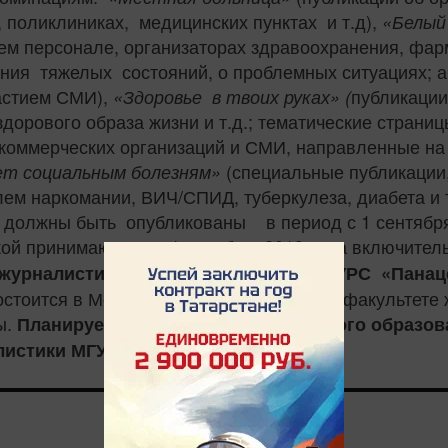
 поликлиниках, медицинских пунктах и т.д),
«Белый
ем персонале, организаторах здравоохранения, фарм
ния тяжелых состояний, о проблемных ситуациях; 
астием СМИ),
публикации
«Здоровье в твоих руках» (
здорового образа жизни и т.д.; тематические страни
екоммерческих организаций и СМИ, направленные на
(специальные публикации,
ет социальным болезням»
м наркомании, ВИЧ/СПИД, туберкулеза, диабета и т
, должны быть опубликованы в период с 1 сентября
кой принимаются до 1 декабря 2019 года включите
т журналистики МГУ, с пометкой КОНКУРС «Панац
остоится в Москве в марте 2020 года на факультет
ы.
Планируется проведение 3-х дневного образов
.
алистики МГУ имени М.В. Ломоносова