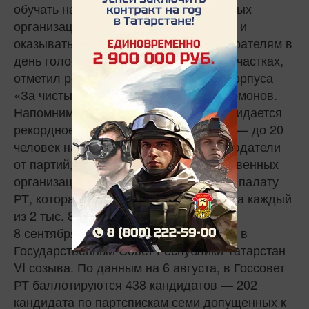
обучать наблюдателей от общественных
организаций, а также консультировать и
оказывать юридическую помощь избирателям в
день голосования на избирательных участках,
отметил региональный координатор корпуса
«За чистые выборы» в РТ Павел Соломонов.
Напомним, в этом году на выборах ожидается
рекордное количество наблюдателей — до 20
человек на каждом участке. Это наблюдатели
от партий, кандидатов, СМИ и общественных
организаций, включая Общественную палату
РТ, которая направит наблюдателей на каждый
из 2 тыс. 811 избирательных участков.
8 сентября 2019 года пройдут выборы в
Государственный Совет Республики Татарстан
VI созыва. По данным на 6 августа, в Госсовет
РТ баллотируются 438 кандидатов — 202
кандидата по партспискам семи допущенных к