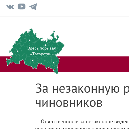
Здесь побывал
«Татарстан»
За незаконную р
чиновников
Ответственность за незаконное выде
нерадивое отношение к заповедникам ч