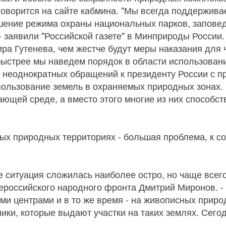
говорится на сайте кабмина. "Мы всегда поддержив
ушение режима охраны национальных парков, запове
- заявили "Российской газете" в Минприроды России.
ра Гутенева, чем жестче будут меры наказания для
быстрее мы наведем порядок в области использован
ат неоднократных обращений к президенту России с п
пользование земель в охраняемых природных зонах
ающей среде, а вместо этого многие из них способ
ых природных территориях - большая проблема, к с
е ситуация сложилась наиболее остро, но чаще всег
щероссийского народного фронта Дмитрий Миронов. 
ими центрами и в то же время - на живописных приро
ки, которые выдают участки на таких землях. Сегод