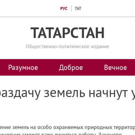
РУС
ТАТ
ТАТАРСТАН
Общественно-политическое издание
Разумное
Доброе
Вечное
аздачу земель начнут 
ление земель на особо охраняемых природных территори
иновник сможет даже лишиться работы. Законопр...