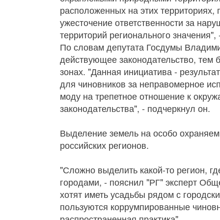
расположенных на этих территориях, 
ужесточение ответственности за нар
территорий регионального значения", 
По словам депутата Госдумы Владими
действующее законодательство, тем 
зонах. "Данная инициатива - результ
для чиновников за неправомерное ис
моду на трепетное отношение к окруж
законодательства", - подчеркнул он.
Выделение земель на особо охраняем
российских регионов.
"Сложно выделить какой-то регион, гд
городами, - пояснил "РГ" эксперт Об
хотят иметь усадьбы рядом с городск
пользуются коррумпированные чиновни
распространенная практика".