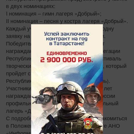
в двух номинациях:
I номинация – гимн лагеря «Добрый»;
II номинация – песня у костра лагеря «Добрый».
Каждый участник имеет право подать одну
заявку на участие в каждой номинации.
Победители в возрасте от 18 до 35 лет
награждаются поездкой в составе делегации
Республики Татарстан на главный фестиваль
творческих сообществ «Таврида.АРТ», который
пройдет с 12 по 16 июля 2022 года в
Республике Крым (Судак, бухта Капсель).
Участники младше 18 лет и старше 35 лет
награждаются поездкой в первый в России
профильный молодежный оздоровительный
лагерь «Добрый».
С подробностями конкурса можно ознакомиться
в Положении, опубликованном на сайте АНО
«Информационно-ресурсный центр