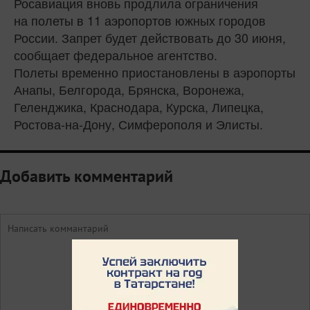
Росавиация вновь продлила ограничения
на полеты в 11 аэропортов южных городов
России. Запрет будет действовать до 30 июня,
сообщает федеральное агентство.
Полеты временно приостановлены в аэропорты
Анапы, Белгорода, Брянска, Воронежа,
Геленджика, Краснодара, Курска, Липецка,
Ростова-на-Дону, Симферополя и Элисты.
Добавить комментарий