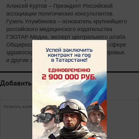
Алексей Куртов – Президент Российской
ассоциации политических консультантов.
Гузель Улумбекова – основатель крупнейшего
российского медицинского издательства
ГЭОТАР-Медиа, эксперт центрального штаба
Общероссийского народного фронта в сфере
здравоохранения и общественного здоровья.
и другие эксперты.
Добавить комментарий