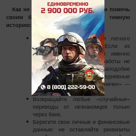
Как не стать дроппером самому и помочь
своим близким не впутаться в темную
историю:
Помните, что быстрого и легкого
заработка не бывает. Если из
вакансии непонятно, чем именно
нужно заниматься, опыт работы не
требуется и есть фразы наподобие
«Минимум усилий!», «Ежедневные
выплаты», «Доход не ограничен» —
это опасные звоночки.
Возвращайте любые «случайные»
переводы от незнакомцев только
через банк.
Берегите свои личные и финансовые
данные: не оставляйте реквизиты