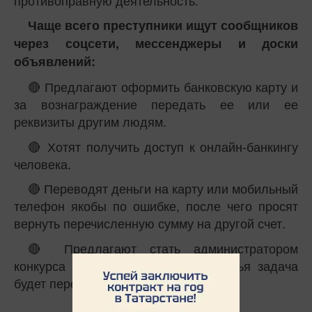
Чаще всего преступники ищут сообщников
через соцсети, мессенджеры и доски
объявлений:
🔴 Предлагают оформить банковскую карту и
за вознаграждение передать ее или ее
реквизиты другим людям.
🔴 Хотят получить доступ к онлайн-банкингу
человека.
🔴 Переводят деньги на карту или мобильный
телефон якобы по ошибке, после чего просят
вернуть перечисленную сумму на другой счет.
🔴 Предлагают стать администратором
конкурса или лотереи в соцсетях, чья задача
будет переводить «выигрыш».