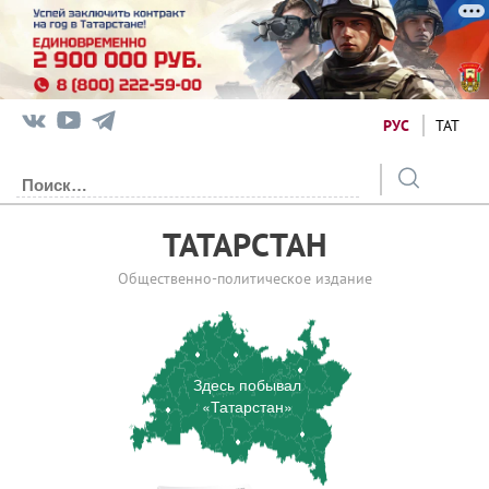
РУС
ТАТ
ТАТАРСТАН
Общественно-политическое издание
Здесь побывал
«Татарстан»