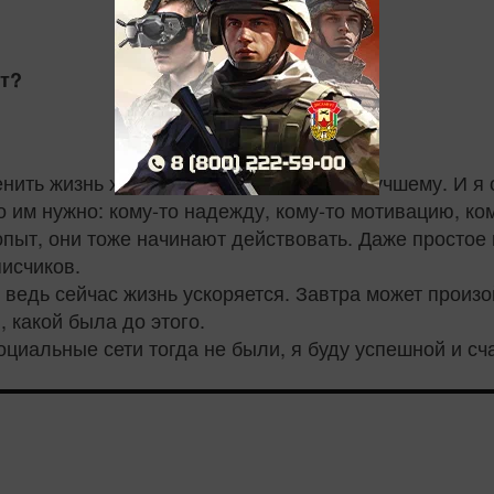
ет?
нить жизнь хотя бы одного человека к лучшему. И я 
то им нужно: кому-то надежду, кому-то мотивацию, ко
опыт, они тоже начинают действовать. Даже простое
исчиков.
 ведь сейчас жизнь ускоряется. Завтра может произо
, какой была до этого.
социальные сети тогда не были, я буду успешной и сч