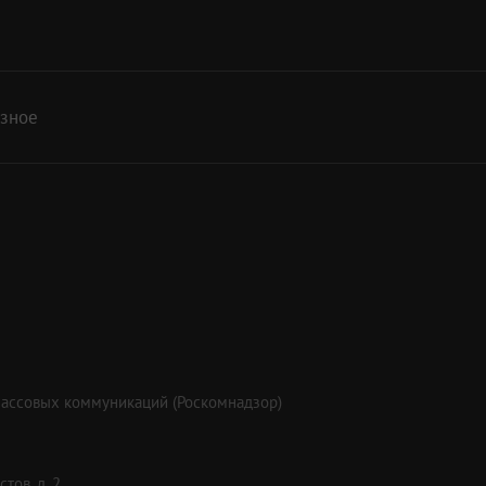
азное
массовых коммуникаций (Роскомнадзор)
тов, д. 2