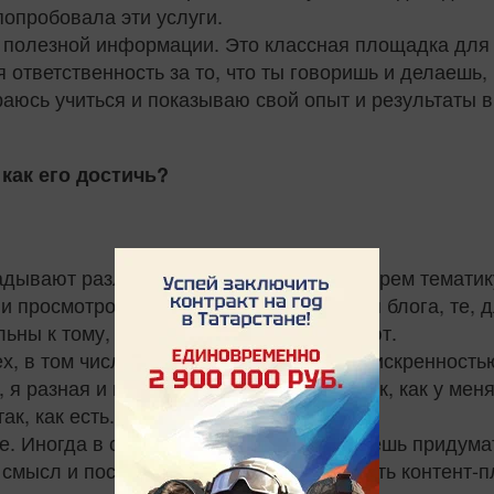
 попробовала эти услуги.
 полезной информации. Это классная площадка для 
 ответственность за то, что ты говоришь и делаешь,
раюсь учиться и показываю свой опыт и результаты 
 как его достичь?
адывают различные смыслы. Если мы берем тематику
и просмотров. Важна целевая аудитория блога, те, 
ны к тому, какого блогера они выбирают.
, в том числе и в инстаграме, связан с искренностью
, я разная и поэтому я веду инстаграм так, как у мен
к, как есть.
не. Иногда в спешке ты просто не успеваешь придума
 смысл и посыл. Поэтому можно расписать контент-п