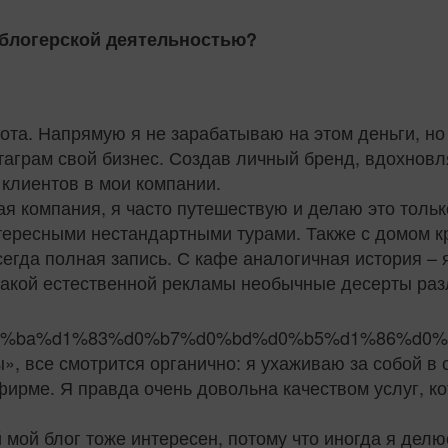
с блогерской деятельностью?
абота. Напрямую я не зарабатываю на этом деньги, н
таграм свой бизнес. Создав личный бренд, вдохнов
к клиентов в мои компании.
я компания, я часто путешествую и делаю это только
тересными нестандартными турами. Также с домом кр
сегда полная запись. С кафе аналогичная история –
акой естественной рекламы необычные десерты разл
», все смотрится органично: я ухаживаю за собой в 
рфирме. Я правда очень довольна качеством услуг, 
мой блог тоже интересен, потому что иногда я делю