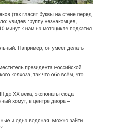
ков (так гласят буквы на стене перед
зло: увидев группу незнакомцев,
10 минут к нам на мотоцикле подкатил
альный. Например, он умеет делать
меститель президента Российской
го колхоза, так что обо всём, что
II до XX века, экспонаты сюда
нный хомут, в центре двора –
ные и одна водяная. Можно зайти
мах…