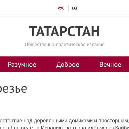
РУС
ТАТ
ТАТАРСТАН
Общественно-политическое издание
Разумное
Доброе
Вечное
резье
остёртые над деревянными домиками и просторным,
ка) не ведёт в Испанию, зато она идёт через Кайби