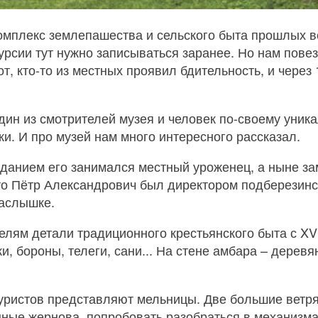
комплекс землепашества и сельского быта прошлых ве
курсии тут нужно записываться заранее. Но нам пове
, кто-то из местных проявил бдительность, и через 
один из смотрителей музея и человек по-своему уник
ки. И про музей нам много интересного рассказал.
озданием его занимался местный уроженец, а ныне за
то Пётр Александрович был директором подберезинско
наслышке.
лям детали традиционного крестьянского быта с XVI
ки, бороны, телеги, сани... На стене амбара – деревя
 туристов представляют мельницы. Две большие ветря
енные жернова, попробовать разобраться в механиз