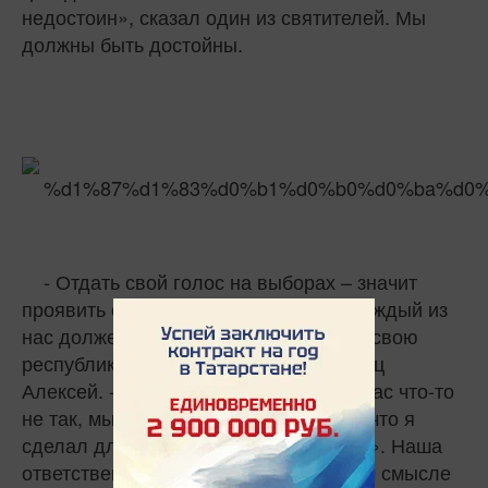
недостоин», сказал один из святителей. Мы
должны быть достойны.
- Отдать свой голос на выборах – значит
проявить ответственность, которую каждый из
нас должен ощущать за свою страну, свою
республику, свой город, - добавил отец
Алексей. - Когда мы жалуемся, что у нас что-то
не так, мы должны спросить себя: «А что я
сделал для того, чтобы стало лучше?». Наша
ответственность перед страной в этом смысле