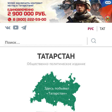
РУС
ТАТ
ТАТАРСТАН
Общественно-политическое издание
Здесь побывал
«Татарстан»