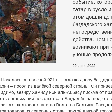
событие, котор
татар в русло 
этом дошли до 
багдадского х
непосредственн
действа. Тем н
возникают при 
учёные продолж
09 июня 2022
 Началась она весной 921 г., когда ко двору багда
рин – посол из далёкой северной страны. Он привё
видимо, везиру Хамиду ибн аль-Аббасу письма от пр
ть организации посольства в Багдад была подготов
ликого шёлкового пути по Волге на Балтику. Расцвет
ток товаров из северных стран. Другой важной торг