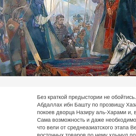
Без краткой предыстории не обойтись.
Абдаллах ибн Башту по прозвищу Хаза
покоев дворца Назиру аль-Харами и, 
Сама возможность и даже необходимос
что вели от среднеазиатского этапа Ве
восточных товаров по нему хлынул по