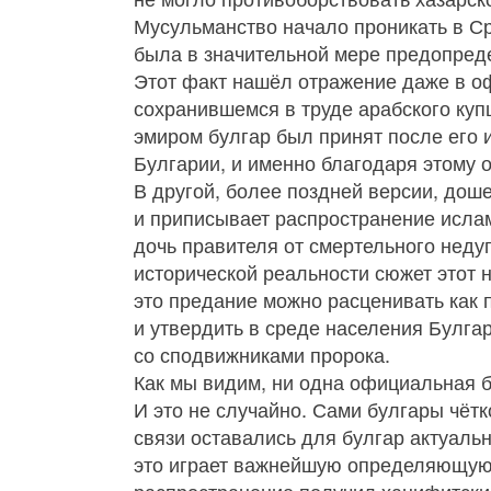
Мусульманство начало проникать в С
была в значительной мере предопред
Этот факт нашёл отражение даже в о
сохранившемся в труде арабского куп
эмиром булгар был принят после его 
Булгарии, и именно благодаря этому о
В другой, более поздней версии, доше
и приписывает распространение ислам
дочь правителя от смертельного недуг
исторической реальности сюжет этот н
это предание можно расценивать как 
и утвердить в среде населения Булга
со сподвижниками пророка.
Как мы видим, ни одна официальная б
И это не случайно. Сами булгары чёт
связи оставались для булгар актуаль
это играет важнейшую определяющую 