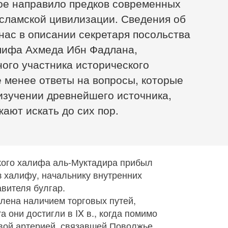
ое направило предков современных
исламской цивилизации. Сведения об
нас в описании секретаря посольства
алифа Ахмеда Ибн Фадлана,
ого участника исторического
е менее ответы на вопросы, которые
изучении древнейшего источника,
ают искать до сих пор.
дского халифа аль-Муктадира прибыл
з халифу, начальнику внутренних
авителя булгар.
лена наличием торговых путей,
а они достигли в IX в., когда помимо
овой артерией, связавшей Поволжье