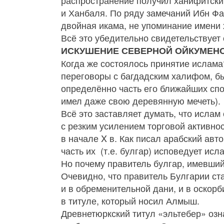
распространение получил ханифитский
и Ханбаля. По ряду замечаний Ибн Фа
двойная икама, не упоминание имени х
Всё это убедительно свидетельствует
ИСКУШЕНИЕ СЕВЕРНОЙ ОЙКУМЕНО
Когда же состоялось принятие ислама
переговоры с багдадским халифом, б
определённо часть его ближайших спо
имел даже свою деревянную мечеть).
Всё это заставляет думать, что ислам
с резким усилением торговой активно
в начале X в. Как писал арабский авт
часть их (т.е. булгар) исповедует ис
Но почему правитель булгар, имевший
Очевидно, что правитель Булгарии ста
и в обременительной дани, и в оскор
в титуле, который носил Алмыш.
Древнетюркский титул «эльтебер» озн