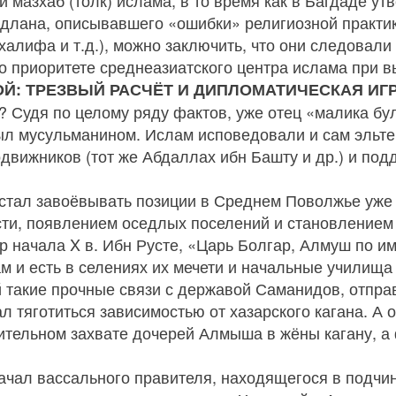
 мазхаб (толк) ислама, в то время как в Багдаде 
длана, описывавшего «ошибки» религиозной практики
алифа и т.д.), можно заключить, что они следовали
 о приоритете среднеазиатского центра ислама при 
Й: ТРЕЗВЫЙ РАСЧЁТ И ДИПЛОМАТИЧЕСКАЯ ИГ
? Судя по целому ряду фактов, уже отец «малика б
ыл мусульманином. Ислам исповедовали и сам эльте
движников (тот же Абдаллах ибн Башту и др.) и по
 стал завоёвывать позиции в Среднем Поволжье уже в
сти, появлением оседлых поселений и становлением 
ор начала X в. Ибн Русте, «Царь Болгар, Алмуш по 
лам и есть в селениях их мечети и начальные училищ
 такие прочные связи с державой Саманидов, отпра
л тяготиться зависимостью от хазарского кагана. А 
бительном захвате дочерей Алмыша в жёны кагану, а
ачал вассального правителя, находящегося в подчин