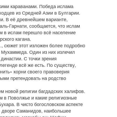
кими караванами. Победа ислама
одцев из Средней Азии в Булгарии.
и. В её древнейшем варианте,
аль-Гарнати, сообщается, что ислам
им в ислам перешло всё население
рского кагана.
в., сюжет этот изложен более подробно
 Мухаммеда. Один из них излечил
 династии. С точки зрения
легенде всё же есть. По существу,
нить» корни своего правоверия
ными претендовать на родство
ем новой религии багдадских халифов.
м в Поволжье и какие религиозные
ухара. В чисто богословском аспекте
ри дворе Саманидов, наибольшее