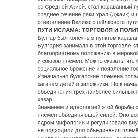
со Средней Азией, стал караванный пу
среднее течение реки Урал (Джаик) и
ответвление Великого шёлкового пути
ПУТИ ИСЛАМА: ТОРГОВЛЯ И ПОЛИ
Булгар был конечным пунктом каравано
Булгария занимала в этой торговле 
благоприятному положению в мировой
и союзов племён. Можно сказать, что
социальное брожение и появление гос
Изначально булгарские племена попал
каганам детей в заложники. Но к нач
объединения трёх наиболее сильных п
хазар.
Знаменем и идеологией этой борьбы ст
племён объединяющей силой. Оно воз
ядром мифологии и регулировало вну
не подходили для объединения племён
не могло противоборствовать хазарск