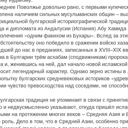
реднее Поволжье довольно рано, с первыми купечес
елена наличием сильных мусульманских общин – вых
фициальной булгарской историографической традици
ца и дипломата из Андалусии (Испания) Абу Хамида 
излечения «одним факихом из Бухары». Вслед за эт
бстоятельству оно победило в сражении войско хаза
дшей до нас в преданиях, записанных в XVIII–XIX в
а в Булгарии трём асхабам (сподвижникам) пророка
а и, женившись на ней, дал начало новой исламской
осит легендарный характер. Однако зерно истины в 
попытку булгарских средневековых историков «удрев
рии чувство превосходства над соседями, не способ
улгарская традиция не упоминает в связи с приняти
ко и недвусмысленно указывают, откуда пришёл исла
ными на протяжении многих веков – Средняя Азия и Б
роль. Дело в том, что в Средней Азии, особенно п