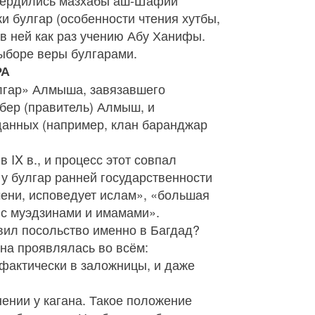
утвердились мазхабы аш‑Шафии
 булгар (особенности чтения хутбы,
 в ней как раз учению Абу Ханифы.
выборе веры булгарами.
РА
улгар» Алмыша, завязавшего
бер (правитель) Алмыш, и
дданных (например, клан баранджар
 IX в., и процесс этот совпал
у булгар ранней государственности
имени, исповедует ислам», «большая
а с муэдзинами и имамами».
вил посольство именно в Багдад?
она проявлялась во всём:
 фактически в заложницы, и даже
ении у кагана. Такое положение