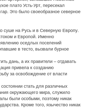
хое плато Усть-Урт, пересекал
лгар. Это было своеобразное северное
по суше на Русь и в Северную Европу.
стоком и Европой. Именно
оявлению оседлых поселений
опавшие в тесто, вызвали бурное
ть дань, а их правители – отдавать
дация привела к созданию
рьбу за освобождение от власти
в состоянии стать для различных
нания окружающего мира, служило
алы были особыми, поэтому никак
дарства. Кроме того, язычество никак