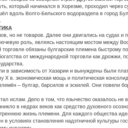
ть, который начинался в Хорезме, проходил через су
 шёл вдоль Волго-Бельского водораздела в город Бу
.
ТИКА
в, но не товаров. Далее они двигались на судах и 
ключевую роль, являясь настоящим мостом между Во
 торговле обязаны булгарские племена быстрому п
 богатства от международной торговли как дрожжи, п
ударства.
и в зависимость от Хазарии и вынуждены были плати
алу X в. экономическая мощь и политическая консоли
лемён – булгар, барсилов и эскилей. Они повели бо
ал ислам. Дело в том, что язычество оказалось не 
никло в недрах веков как средство духовного осоз
треннюю жизнь племени. Для каждого общества иде
 в условиях становления надэтничной культуры госу
ому иудаизму.