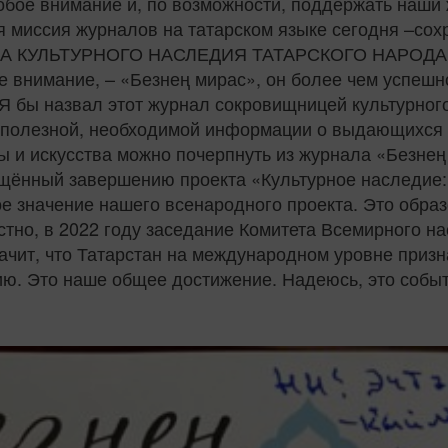
собое внимание и, по возможности, поддержать наши
я миссия журналов на татарском языке сегодня –сох
А КУЛЬТУРНОГО НАСЛЕДИЯ ТАТАРСКОГО НАРОДА
 внимание, – «Безнең мирас», он более чем успешн
Я бы назвал этот журнал сокровищницей культурного,
о полезной, необходимой информации о выдающихся у
 и искусства можно почерпнуть из журнала «Безнең
щённый завершению проекта «Культурное наследие: 
е значение нашего всенародного проекта. Это образ
естно, в 2022 году заседание Комитета Всемирного
начит, что Татарстан на международном уровне приз
ию. Это наше общее достижение. Надеюсь, это собы