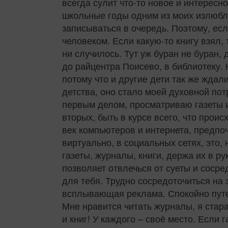
всегда сулит что‑то новое и интерес
школьные годы одним из моих излюбл
записываться в очередь. Поэтому, ес
человеком. Если какую‑то книгу взял, 
ни случилось. Тут уж буран не буран,
до райцентра Поисево, в библиотеку. К
потому что и другие дети так же ждали
детства, оно стало моей духовной потр
первым делом, просматриваю газеты и
вторых, быть в курсе всего, что проис
век компьютеров и интернета, предпо
виртуально, в социальных сетях, это,
газеты, журналы, книги, держа их в ру
позволяет отвлечься от суеты и сосре
для тебя. Трудно сосредоточиться на 
всплывающая реклама. Спокойно путеш
Мне нравится читать журналы, я стар
и книг! У каждого – своё место. Если