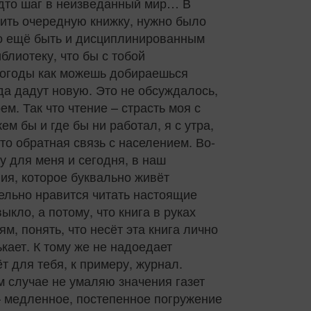
удто шаг в неизведанный мир… В
ить очередную книжку, нужно было
но ещё быть и дисциплинированным
блиотеку, что бы с тобой
т погоды как можешь добираешься
гда дадут новую. Это не обсуждалось,
ем. Так что чтение – страсть моя с
ем бы и где бы ни работал, я с утра,
то обратная связь с населением. Во-
му для меня и сегодня, в наш
ия, которое буквально живёт
тельно нравится читать настоящие
ыкло, а потому, что книга в руках
м, понять, что несёт эта книга лично
кает. К тому же не надоедает
 для тебя, к примеру, журнал.
м случае не умаляю значения газет
а – медленное, постепенное погружение