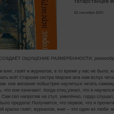
татарстанцев 
22 сентября 2021
ОЗДАЁТ ОЩУЩЕНИЕ РАЗМЕРЕННОСТИ, разнообрази
книг, газет и журналов, в то время у нас не было, к
ать всё! Старшая сестра Марзия апа нам вслух читал
ром‑ ное желание побыстрее научиться читать самому
, что они означают. Когда отец узнал, что я научилс
. Сам сел напротив на стул, умилённо, гордо слушал,
 было предела! Получается, что первое, что я прочит
й краски газет, журналов, книг – это один из люби‑ 