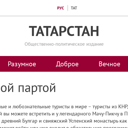
РУС
ТАТ
ТАТАРСТАН
Общественно-политическое издание
Разумное
Доброе
Вечное
ной партой
ные и любознательные туристы в мире – туристы из КНР,
вы можете встретить и у легендарного Мачу-Пикчу в Пе
, древний Булгар и свияжский Успенский монастырь ка
 может войти или уже входит в обязательную программу 