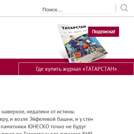
Где купить журнал «ТАТАРСТАН»
 наверное, недалеки от истины.
ру, и возле Эйфелевой башни, и у стен
к памятники ЮНЕСКО точно не будут
туров по Татарстану для туристов КНР