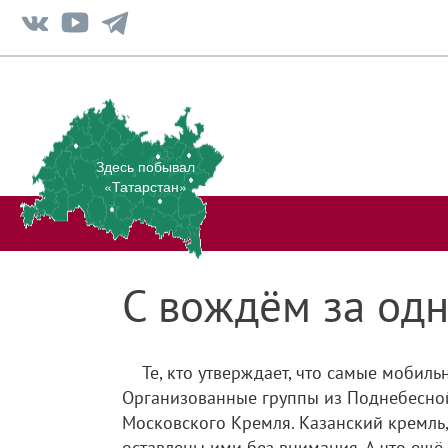
Здесь побывал
«Татарстан»
С вождём за од
Те, кто утверждает, что самые мобиль
Организованные группы из Поднебесной 
Московского Кремля. Казанский кремль
оставлены ими без внимания. А что ещё