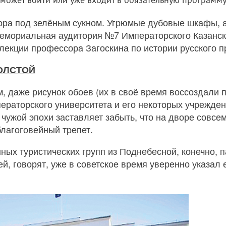
ора под зелёным сукном. Угрюмые дубовые шкафы, а
мориальная аудитория №7 Императорского Казанског
екции профессора Загоскина по истории русского п
ТОЛСТОЙ
7-м, даже рисунок обоев (их в своё время воссоздал
раторского университета и его некоторых учреждени
 чужой эпохи заставляет забыть, что на дворе совсем
благоговейный трепет.
х туристических групп из Поднебесной, конечно, па
й, говорят, уже в советское время уверенно указал 