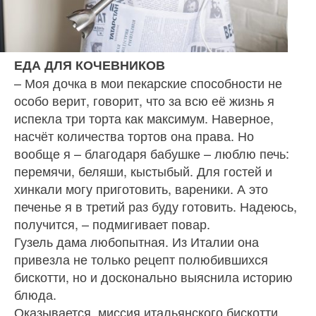
ЕДА ДЛЯ КОЧЕВНИКОВ
– Моя дочка в мои пекарские способности не
особо верит, говорит, что за всю её жизнь я
испекла три тор­та как максимум. Наверное,
насчёт количества тортов она права. Но
вообще я – благодаря бабушке – лю­блю печь:
перемячи, беляши, кыстыбый. Для гостей и
хинкали могу приготовить, вареники. А это
печенье я в третий раз буду готовить. Надеюсь,
получится, – подмигивает повар.
Гузель дама любопытная. Из Италии она
привезла не только рецепт полюбившихся
бискотти, но и до­сконально выяснила историю
блюда.
Оказывается, миссия итальянского бискотти