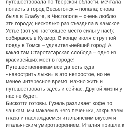
путешествовала по Тверской области, мечтала
попасть в город Весьегонск – попала; снова
была в Елабуге, в Чистополе – очень люблю
эти города; несколько раз съездила в Камское
Устье (вот уж на­стоящее место силы у нас!);
собираюсь в Кукмор. В конце июля с группой
поеду в Томск – удиви­тельнейший город! А
какая там Старотатарская слобода – одно из
красивейших мест в городе!
Путешественникам всегда есть куда
«навострить лыжи» в это непростое, но не
менее интересное время. Важно жить и
путешествовать здесь и сей­час. Другой жизни у
нас не будет.
Бискотти готовы. Гузель разливает кофе по
чаш­кам, мы макаем в него печеньки, закрываем
глаза и наслаждаемся итальянским вкусом и
итальянским умиротворением. Италия пришла к