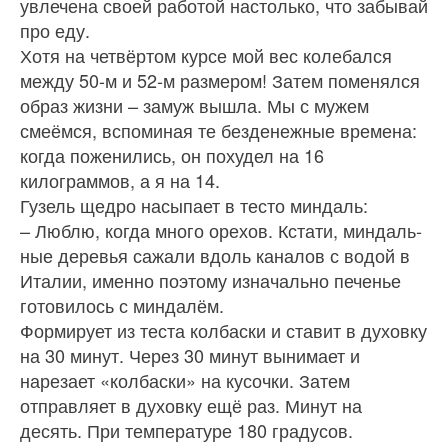
увлечена своей работой настолько, что забывай
про еду.
Хотя на четвёртом курсе мой вес ко­лебался
между 50-м и 52‑м размером! Затем поменялся
образ жизни – замуж вышла. Мы с мужем
смеёмся, вспоминая те безденежные времена:
когда поженились, он похудел на 16
килограммов, а я на 14.
Гузель щедро насыпает в тесто миндаль:
– Люблю, когда много орехов. Кстати, миндаль­
ные деревья сажали вдоль каналов с водой в
Ита­лии, именно поэтому изначально печенье
готови­лось с миндалём.
Формирует из теста колбаски и ставит в духовку
на 30 минут. Через 30 минут вынимает и
нареза­ет «колбаски» на кусочки. Затем
отправляет в ду­ховку ещё раз. Минут на
десять. При температуре 180 градусов.