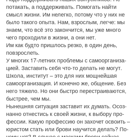
пота­кать, а поддерживать. Помогать найти
смысл жизни. Им нелегко, потому что у них не
было такого опыта. Нам, взрослым, легче: мы
знаем, что всё это закон­чится, мы уже много
чего проходили в жизни, а они нет.
Им как будто пришлось резко, в один день,
повзрослеть.
У многих 17-летних проблемы с самоорганиза­
цией. Заставить себя что‑то делать не могут.
Шко­ла, институт – это для них мощнейшая
самоорга­низация. И конечно же, общение. Без
него тяжело. Но они быстро перестраиваются,
быстрее, чем мы.
Нынешняя ситуация заставит их думать. Осоз­
нанно отнестись к своей жизни, к выбору про­
фессии. Какую профессию он захочет освоить –
юристом стать или брови научится делать? По­
чему нет? В случае с масками брови сейчас