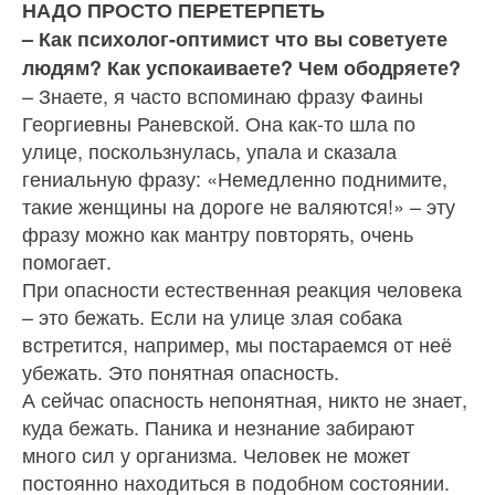
НАДО ПРОСТО ПЕРЕТЕРПЕТЬ
– Как психолог-оптимист что вы советуете
людям? Как успокаиваете? Чем ободряете?
– Знаете, я часто вспоминаю фразу Фаины
Геор­гиевны Раневской. Она как‑то шла по
улице, по­скользнулась, упала и сказала
гениальную фразу: «Немедленно поднимите,
такие женщины на до­роге не валяются!» – эту
фразу можно как мантру повторять, очень
помогает.
При опасности естественная реакция человека
– это бежать. Если на улице злая собака
встретится, например, мы постараемся от неё
убежать. Это по­нятная опасность.
А сейчас опасность непонятная, никто не знает,
куда бежать. Паника и незнание забирают
много сил у организма. Человек не может
постоянно нахо­диться в подобном состоянии.