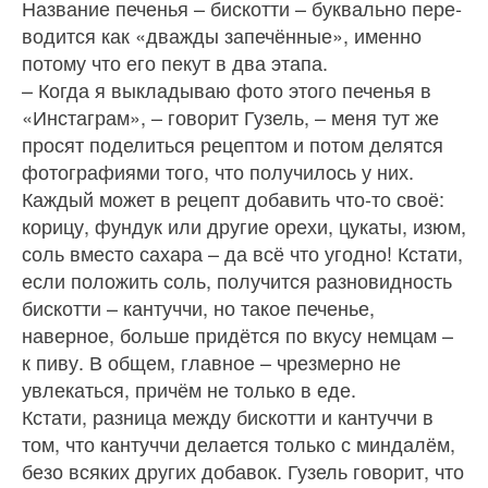
Название печенья – бискотти – буквально пере­
водится как «дважды запечённые», именно
пото­му что его пекут в два этапа.
– Когда я выкладываю фото этого печенья в
«Ин­стаграм», – говорит Гузель, – меня тут же
просят поделиться рецептом и потом делятся
фотогра­фиями того, что получилось у них.
Каждый может в рецепт добавить что‑то своё:
корицу, фундук или другие орехи, цукаты, изюм,
соль вместо са­хара – да всё что угодно! Кстати,
если положить соль, получится разновидность
бискотти – кантуч­чи, но такое печенье,
наверное, больше придётся по вкусу немцам –
к пиву. В общем, главное – чрез­мерно не
увлекаться, причём не только в еде.
Кстати, разница между бискотти и кантуч­чи в
том, что кантуччи делается только с минда­лём,
безо всяких других добавок. Гузель говорит, что