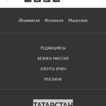
Әһәмиятле
Игелекле
Мәңгелек
РЕДАКЦИЯСЫ
БЕЗНЕҢ МИССИЯ
ЭЛЕМТӘ ӨЧЕН
РЕКЛАМА
ТАТАРСТАН