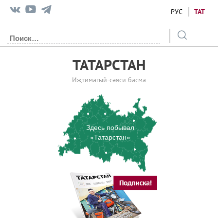
РУС
ТАТ
ТАТАРСТАН
Иҗтимагый-сәяси басма
Здесь побывал
«Татарстан»