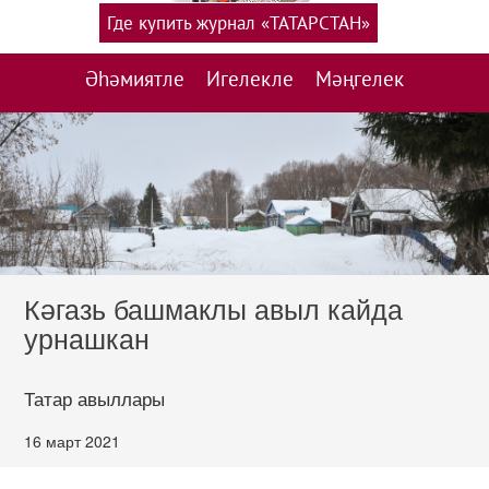
Где купить журнал «ТАТАРСТАН»
Әһәмиятле
Игелекле
Мәңгелек
Кәгазь башмаклы авыл кайда
урнашкан
Татар авыллары
16 март 2021