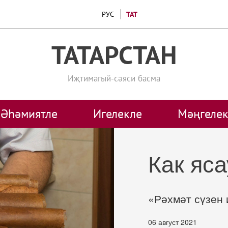
РУС
ТАТ
ТАТАРСТАН
Иҗтимагый-сәяси басма
Әһәмиятле
Игелекле
Мәңгелек
Как яс
«Рәхмәт сүзен 
06 август 2021