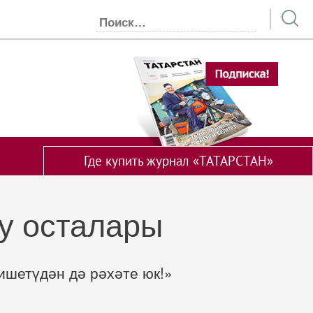
Где купить журнал «ТАТАРСТАН»
ау осталары
ишетүдән дә рәхәте юк!»