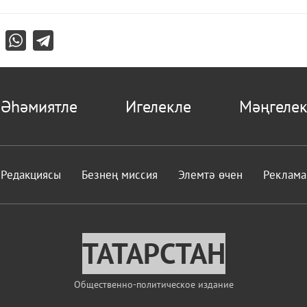
Әһәмиятле
Игелекле
Мәңгелек
Редакциясы
Безнең миссия
Элемтә өчен
Реклама
ТАТАРСТАН
Общественно-политическое издание