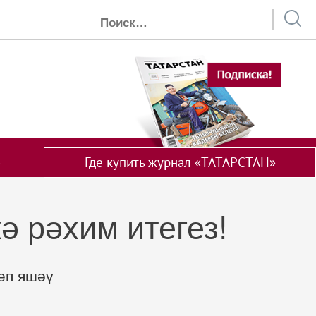
Где купить журнал «ТАТАРСТАН»
ә рәхим итегез!
еп яшәү