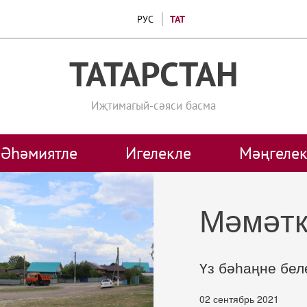
РУС
ТАТ
ТАТАРСТАН
Иҗтимагый-сәяси басма
Әһәмиятле
Игелекле
Мәңгелек
Мәмәтк
Үз бәһаңне бел
02 сентябрь 2021