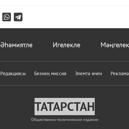
Әһәмиятле
Игелекле
Мәңгелек
Редакциясы
Безнең миссия
Элемтә өчен
Реклама
ТАТАРСТАН
Общественно-политическое издание