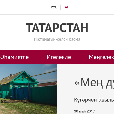
РУС
ТАТ
ТАТАРСТАН
Иҗтимагый-сәяси басма
Әһәмиятле
Игелекле
Мәңгелек
«Мең д
Күгәрчен авыл
30 май 2017