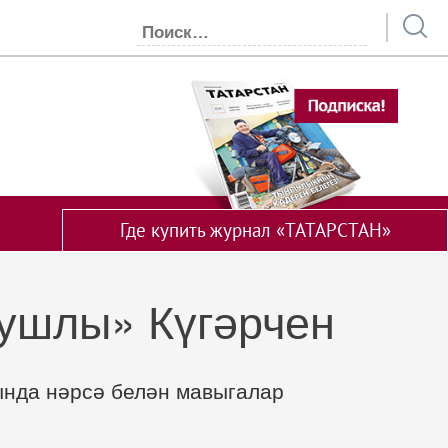
Где купить журнал «ТАТАРСТАН»
ушлы» Күгәрчен
ында нәрсә белән мавыгалар