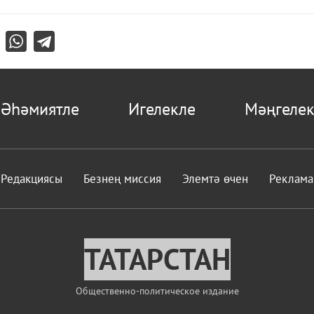
Әһәмиятле
Игелекле
Мәңгелек
Редакциясы
Безнең миссия
Элемтә өчен
Реклама
ТАТАРСТАН
Общественно-политическое издание