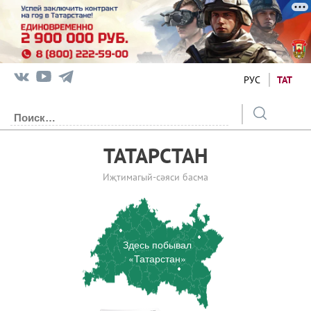
РУС
ТАТ
ТАТАРСТАН
Иҗтимагый-сәяси басма
Здесь побывал
«Татарстан»