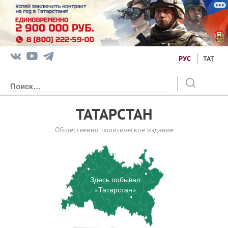
РУС
ТАТ
ТАТАРСТАН
Общественно-политическое издание
Здесь побывал
«Татарстан»