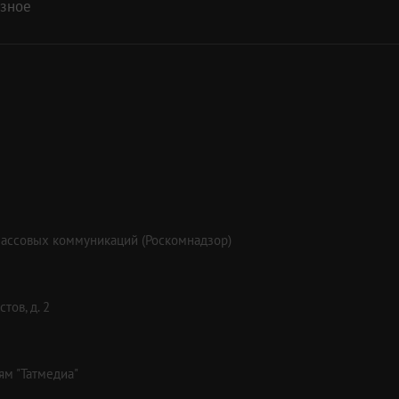
азное
массовых коммуникаций (Роскомнадзор)
тов, д. 2
ям "Татмедиа"