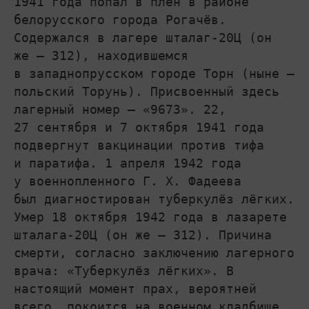
1941 года попал в плен в районе
белорусского города Рогачёв.
Содержался в лагере шталаг-20Ц (он
же – 312), находившемся
в западнопрусском городе Торн (ныне –
польский Торунь). Присвоенный здесь
лагерный номер – «9673». 22,
27 сентября и 7 октября 1941 года
подвергнут вакцинации против тифа
и паратифа. 1 апреля 1942 года
у военнопленного Г. Х. Фадеева
был диагностирован туберкулёз лёгких.
Умер 18 октября 1942 года в лазарете
шталага-20Ц (он же – 312). Причина
смерти, согласно заключению лагерного
врача: «Туберкулёз лёгких». В
настоящий момент прах, вероятней
всего, покоится на военном кладбище,