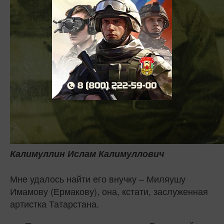
Калимуллин Ислам Калимуллович
Мне удалось найти его внучку – Миляушу
Имамову (Ермакову), она, кстати, заслуженная
артистка Татарстана.