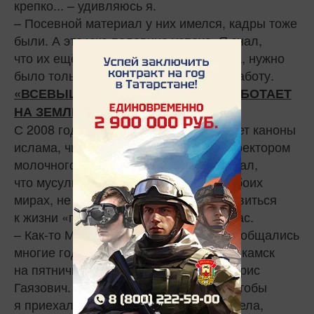
крепко... – удивляюсь я.
– Посевной материал у них имелся, кадры тоже
были. А это уже половина успеха. Я знал,
что их ещё можно вытащить из болота, нужно
было только грамотно организовать работу.
«ВСЕВЫШНИЙ ЛЮБИТ ТЕХ, КТО РАБОТАЕТ
НА ЗЕМЛЕ»
С 2008 года Фарис Гаязович соблюдает каноны
ислама, читает намаз. Ещё будучи директором
молочного комбината, он прочувствовал,
что мусульманин должен думать об обоих
мирах, не только о настоящем. И готовиться
к жизни «после» нужно начинать сейчас.
– Как‑то Марсель абый, с которым мы общались
многие годы, пригласил меня в Нижнекамск
на пятничный намаз, – вспоминает Фарис
Гаязович. – Названивал, настаивал, чтобы
я приехал. И я решился, бросив все дела,