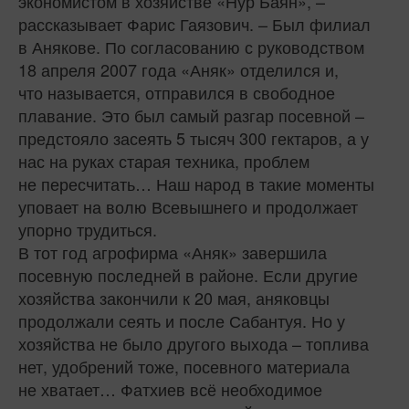
экономистом в хозяйстве «Нур Баян», –
рассказывает Фарис Гаязович. – Был филиал
в Анякове. По согласованию с руководством
18 апреля 2007 года «Аняк» отделился и,
что называется, отправился в свободное
плавание. Это был самый разгар посевной –
предстояло засеять 5 тысяч 300 гектаров, а у
нас на руках старая техника, проблем
не пересчитать… Наш народ в такие моменты
уповает на волю Всевышнего и продолжает
упорно трудиться.
В тот год агрофирма «Аняк» завершила
посевную последней в районе. Если другие
хозяйства закончили к 20 мая, аняковцы
продолжали сеять и после Сабантуя. Но у
хозяйства не было другого выхода – топлива
нет, удобрений тоже, посевного материала
не хватает… Фатхиев всё необходимое