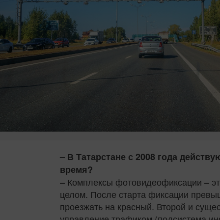
– В Татарстане с 2008 года действ
время?
– Комплексы фотовидеофиксации – эт
целом. После старта фиксации превы
проезжать на красный. Второй и суще
управление трафиком (подсистема ин