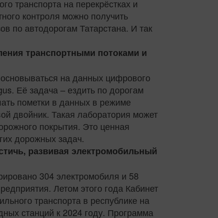
го транспорта на перекрёстках и
тного контроля можно получить
в по автодорогам Татарстана. И так
вления транспортными потоками и
т основываться на данных цифрового
us. Её задача – ездить по дорогам
ать пометки в данных в режиме
вой двойник. Такая лаборатория может
дорожного покрытия. Это ценная
гих дорожных задач.
остичь, развивая электромобильный
трировано 304 электромобиля и 58
редприятия. Летом этого года Кабинет
льного транспорта в республике на
дных станций к 2024 году. Программа