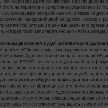
. Так как поток на республиканских трассах довольн
я этого на территории Татарстана установлено 15 т
к 28 имеющимся республиканским, а также 18 датчи
дсистемой «Цифровой двойник дороги», которую ра
иматической ситуации в режиме реального времени. 
и, которая помогает оперативно высылать бригады 
орожным движением будет развиваться в дальне
ом проекте «Общесистемные меры развития дорожног
й системы». Один из этапов проекта – создание Ед
гиональная ЕПУТС – сегмент федеральной платформ
еофиксации, мониторинга транспортных потоков, в
инга, диспетчеризации управления служб содержани
ую эксплуатацию будет означать для пользовате
 агрегированную информацию, и это поможет прини
в бо́ льшую роль играют подсистемы платформы, то
 адаптивные светофоры, сокращающие время в пути.
асательных служб позволяет уменьшить скорым и по