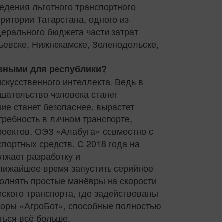
едения льготного транспортного
итории Татарстана, одного из
ерального бюджета части затрат
ьевске, Нижнекамске, Зеленодольске,
ивными для республики?
скусственного интеллекта. Ведь в
шательство человека станет
ие станет безопаснее, вырастет
требность в личном транспорте,
роектов. ОЭЗ «Алабуга» совместно с
ортных средств. С 2018 года на
лжает разработку и
лижайшее время запустить серийное
полнять простые манёвры на скорости
еского транспорта, где задействованы
торы «АгроБот», способные полностью
ться всё больше.