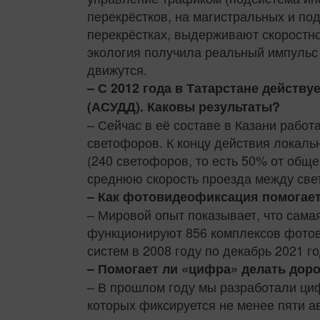
перекрёстков, на магистральных и по
перекрёстках, выдерживают скоростно
экология получила реальный импульс к
движутся.
– С 2012 года в Татарстане дейст
(АСУДД). Каковы результаты?
– Сейчас в её составе в Казани рабо
светофоров. К концу действия локаль
(240 светофоров, то есть 50% от общ
среднюю скорость проезда между све
– Как фотовидеофиксация помогае
– Мировой опыт показывает, что сама
функционируют 856 комплексов фотов
систем в 2008 году по декабрь 2021 г
– Помогает ли «цифра» делать дор
– В прошлом году мы разработали ци
которых фиксируется не менее пяти а