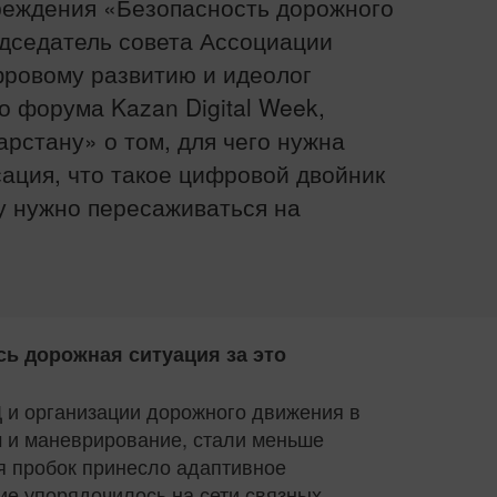
реждения «Безопасность дорожного
дседатель совета Ассоциации
фровому развитию и идеолог
 форума Kazan Digital Week,
арстану» о том, для чего нужна
ция, что такое цифровой двойник
у нужно пересаживаться на
сь дорожная ситуация за это
 и организации дорожного движения в
 и маневрирование, стали меньше
я пробок принесло адаптивное
е упорядочилось на сети связных