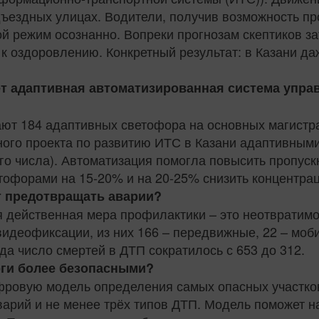
дъездных улицах. Водители, получив возможность пр
й режим осознанно. Вопреки прогнозам скептиков за
 оздоровлению. Конкретный результат: в Казани даж
вует адаптивная автоматизированная система уп
тают 184 адаптивных светофора на основных магистр
ного проекта по развитию ИТС в Казани адаптивными
его числа). Автоматизация помогла повысить пропус
тофорами на 15-20% и на 20-25% снизить концентра
т предотвращать аварии?
я действенная мера профилактики – это неотвратимо
идеофиксации, из них 166 – передвижные, 22 – моб
ода число смертей в ДТП сократилось с 653 до 312.
оги более безопасными?
фровую модель определения самых опасных участков
варий и не менее трёх типов ДТП. Модель поможет н