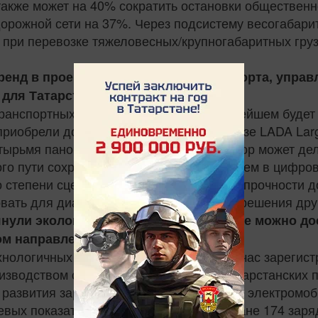
кже может на 40% сократить остановки общественно
орожной сети на 37%. Через подсистему весогабари
ри перевозке тяжеловесных/крупногабаритных грузо
ренд в проектах беспилотного транспорта, упра
 для Татарстана?
транспортных схем в Татарстане в дальнейшем буде
приобрели дорожную лабораторию на базе LADA Larg
етырьмя панорамными камерами. Оператор может дел
го пути сохраняется и превращается затем в цифро
о степени сцепления с проезжей частью, прочности 
ать для диагностики, паспортизации и решения дру
янули экологический эффект. Его также можно д
том направлении?
хнологичных проектов. В Татарстане сейчас зарегис
оизводством станций занимаются два татарстанских п
 развития зарядной инфраструктуры для электромоби
евых показателей – установка в Татарстане 174 заря