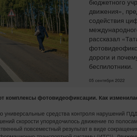
бюджетного уч
движения», пре
содействия ци
международного
рассказал «Тат
фотовидеофикса
дороги и почем
беспилотники.
05 сентября 2022
уют комплексы фотовидеофиксации. Как изменила
о универсальные средства контроля нарушений ПДД
шений скорости упорядочилось движение по полосам
ственный повсеместный результат в виде сокращени
формационно-транспортной системы (ИТС)). Движени