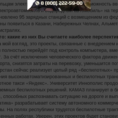
льцам электротранспорта, например возможность вв
лектроавтомобиль и водородный автомобиль» на терр
ановлено 95 зарядных станций с возмещением из фед
ны появиться в Казани, Набережных Челнах, Альмет
истралях.
го: какие из них Вы считаете наиболее перспект
 мой взгляд, это проекты, связанные с внедрением и
 полностью перейдёт под контроль компьютера, вме
. За счёт исключения человеческого фактора движен
рта, снизятся затраты на перевозку, уменьшится по
тарстан сейчас реализует целый ряд «беспилотных» п
я высокоавтоматизированных и беспилотных трансп
тное такси «Яндекс». Университет Иннополис продо
земных беспилотных решений. КАМАЗ планирует в б
, способных распознавать ситуацию на дороге и вы
матика» разрабатывает систему автономного коммерч
ы. На полях республики трудятся беспилотные трак
енных работах. Уверен, этих проектов будет станови