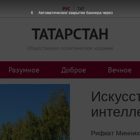
РУС
ТАТ
5
Автоматическое закрытие баннера через
ТАТАРСТАН
Общественно-политическое издание
Разумное
Доброе
Вечное
Искусс
интелле
Рифкат Минниха