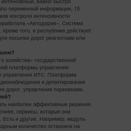
о интенсивный, важно быстро
абло переменной информации, 15
ков контроля интенсивности
зработала «Автодория». Система
Кроме того, в республике действует
для посыпки дорог реагентами или
йшем?
о хозяйства» государственной
иной платформы управления
ы управления ИТС. Платформа
идеонаблюдения и детектирования
я дорог, управления парковками.
лей?
мать наиболее эффективные решения.
чнее, сервисы, которые они
 Есть и другие. Например, модуль
жарным количество остановок на