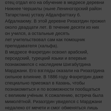
отец отдал его на обучение в медресе деревни
Нижнее Чершилы (ныне Лениногорский район
Татарстана) устазу Абдалфаттаху б.
Абдалкаюму. В этой деревне Ризаэтдин прожил
около двадцати лет. В течение десяти из них
он учился, а остальные десять
лет учительствовал сам как помощник
преподавателя (хальфа).
В медресе Фахретдин освоил арабский,
персидский, турецкий языки и впервые
познакомился с наследием Шигабутдина
Марджани. Его взгляды оказали на Ризаэтдина
сильное влияние. В 1886 году Фахретдин даже
специально приезжал в Казань, чтобы
познакомиться и по возможности пообщаться
с великим учёным. К сожалению, встреча была
мимолётной. Ризаэтдин увиделся с Марджани
недалеко от мечети и смог обменяться лишь