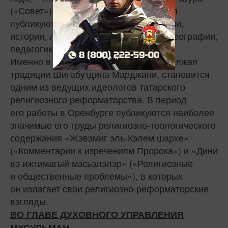
(«Совет»). На страницах этого издания
публикуются материалы по философии,
истории, литературе и языкознанию, географии,
педагогике.
Именно в это время Фахретдин, продолжая
традиции Шигабутдина Марджани, становится
одним из ведущих идеологов татарского
религиозного реформаторства. В период
его работы в Оренбурге публикуются наиболее
значимые его труды религиозно-теологического
содержания «Жэвэмиг эль‑Кэлем шархе»
(«Комментарии к изречениям Пророка») и «Дини
вэ ижтимагый мэсьэлэлэр» («Религиозные
и общественные проблемы»), в которых
он излагает свои религиозно-реформаторские
взгляды.
ВО ГЛАВЕ ДУХОВНОГО УПРАВЛЕНИЯ
МУСУЛЬМАН