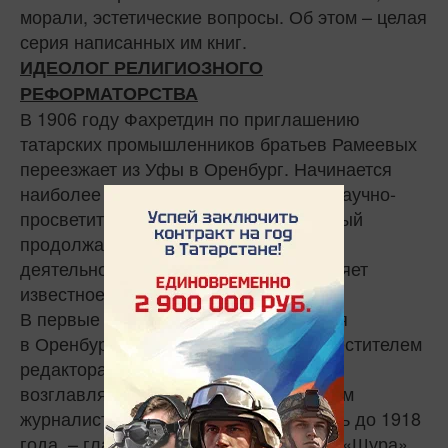
морали, эстетические вопросы. Об этом – целая
серия написанных им книг.
ИДЕОЛОГ РЕЛИГИОЗНОГО
РЕФОРМАТОРСТВА
В 1906 году Фахретдин по приглашению
татарских промышленников братьев Рамеевых
переезжает из Уфы в Оренбург. Начинается
наиболее плодотворный период его научно-
просветительской деятельности. Учёный
продолжает свою преподавательскую
деятельность в Оренбурге и возглавляет
известное медресе «Хусаиния».
В первые два года своего пребывания
в Оренбурге Фахретдин работает заместителем
редактора газеты «Вакыт» («Время»),
возглавляемой в то время популярным
журналистом Ф. Карими, позже, вплоть до 1918
года, – главным редактором журнала «Шура»