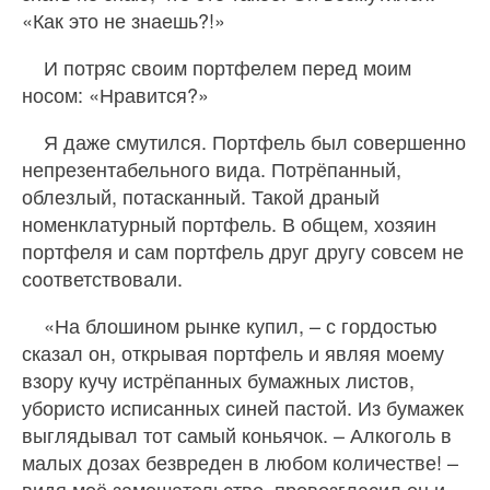
«Как это не знаешь?!»
И потряс своим портфелем перед моим
носом: «Нравится?»
Я даже смутился. Портфель был совершенно
непрезентабельного вида. Потрёпанный,
облезлый, потасканный. Такой драный
номенклатурный портфель. В общем, хозяин
портфеля и сам портфель друг другу совсем не
соответствовали.
«На блошином рынке купил, – с гордостью
сказал он, открывая портфель и являя моему
взору кучу истрёпанных бумажных листов,
убористо исписанных синей пастой. Из бумажек
выглядывал тот самый коньячок. – Алкоголь в
малых дозах безвреден в любом количестве! –
видя моё замешательство, провозгласил он и