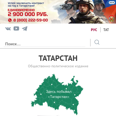
РУС
ТАТ
ТАТАРСТАН
Общественно-политическое издание
Здесь побывал
«Татарстан»