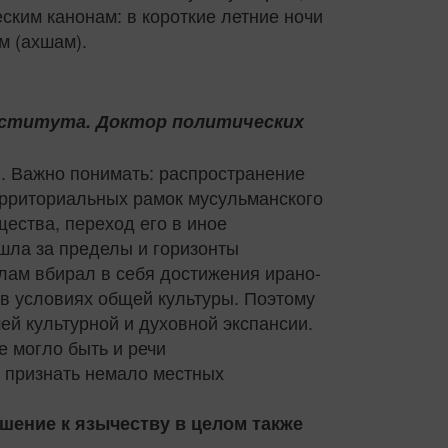
ским канонам: в короткие летние ночи
м (ахшам).
нститута. Доктор политических
. Важно понимать: распространение
территориальных рамок мусульманского
ества, переход его в иное
шла за пределы и горизонты
лам вбирал в себя достижения ирано-
 в условиях общей культуры. Поэтому
й культурной и духовной экспансии.
е могло быть и речи
 признать немало местных
шение к язычеству в целом также