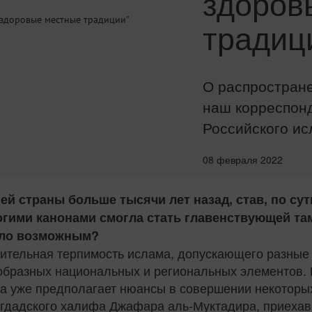
здоров
традиц
О распростран
наш корреспонд
Российского ис
08 февраля 2022
й страны больше тысячи лет назад, став, по сут
огими канонами смогла стать главенствующей там
тало возможным?
ительная терпимость ислама, допускающего разные 
образных национальных и региональных элементов. 
а уже предполагает нюансы в совершении некоторы
гдадского халифа Джафара аль-Муктадира, приехав 