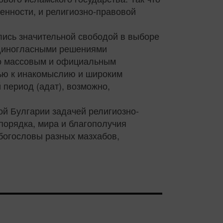
енности, и религиозно-правовой
ались значительной свободой в выборе
единогласными решениями
ько массовым и официальным
тью к инакомыслию и широким
период (адат), возможно,
й Булгарии задачей религиозно-
порядка, мира и благополучия
-богословы разных мазхабов,