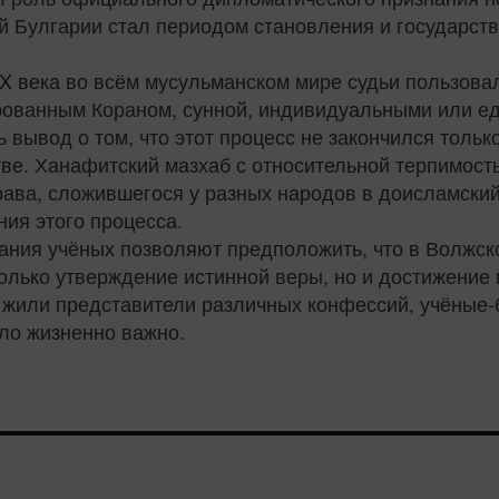
ой Булгарии стал периодом становления и государств
а X века во всём мусульманском мире судьи пользов
ированным Кораном, сунной, индивидуальными или 
 вывод о том, что этот процесс не закончился тол
тве. Ханафитский мазхаб с относительной терпимос
ава, сложившегося у разных народов в доисламский 
ия этого процесса.
ания учёных позволяют предположить, что в Волжско
только утверждение истинной веры, но и достижение 
е жили представители различных конфессий, учёные
ло жизненно важно.