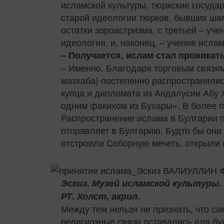
исламской культуры, тюркские госуда
старой идеологии тюрков, бывших шама
остатки зороастризма, с третьей – уч
идеология, и, наконец, – учение ислам
– Получается, ислам стал проника
– Именно. Благодаря торговым связям
мазхаба) постепенно распространяли
купца и дипломата из Андалусии Абу 
одним факихом из Бухары». В более п
Распространение ислама в Булгарии 
отправляет в Булгарию. Будто бы они 
отстроили Соборную мечеть, открыли 
Эскиз. Музей исламской культуры.
РТ. Холст, акрил.
Между тем нельзя не признать, что с
религиозные связи оставались для бу