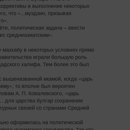
коррективы в выполнение некоторых
о, что «...муэдзин, призывая
то».
ёте, политическая задача – ввести
вес среднеазиатским».
у мазхабу в некоторых условиях прямо
правительства играли большую роль
гдадского халифа. Тем более это был
 с вышеназванной икамой, когда «царь
ь ему», то вполне был вероятен
ловам А. П. Ковалевского, «царь
м… для царства булгар сохранение
турных связей со странами Средней
ельно оформилась на политической
вого исламского государства. Так что