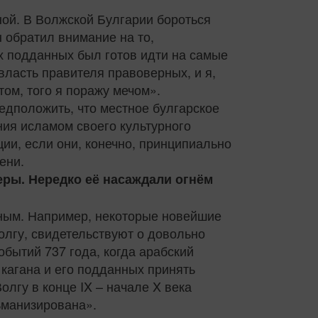
ной. В Волжской Булгарии бороться
 обратил внимание на то,
х подданных был готов идти на самые
ласть правителя правоверных, и я,
том, того я поражу мечом».
едположить, что местное булгарское
ния исламом своего культурного
ии, если они, конечно, принципиально
ени.
еры. Нередко её насаждали огнём
ным. Например, некоторые новейшие
олгу, свидетельствуют о довольно
бытий 737 года, когда арабский
кагана и его подданных принять
лгу в конце IX – начале X века
ьманизирована».