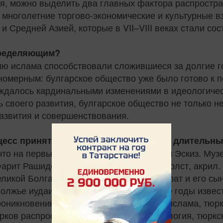
ия, можно выделить два главных фактора распростр
 многолетние торгово-экономические и культурные 
 и Средней Азией, которые в VII–VIII веках стали 
определяющим?
нию ислама способствовали сложившиеся за долгие 
номерным: булгарское общество уже было готово к п
ждалось кардинальными изменениями в идеологическ
 своего развития, булгарское общество не только не
азвития и совершенствования.
роцесс принятия ислама был сложным и длительн
что на первых порах в среде знати ислам Эскиз. Муз
рит Рашидович. г. Зеленодольск, РТ. Холст, акрил.
кой Болгарии в Подонье – Орган, Кубрат и его сыно
олжье иудаизма. Как писал ещё в 1920‑е годы извест
проникновению в Среднюю Азию в VIII в. ислама, тюр
юрков распространилась исламская идеология, тюркс