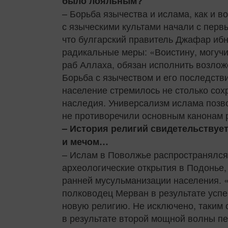
было лояльным?
– Борьба язычества и ислама, как и 
с языческими культами начали с перв
что булгарский правитель Джафар иб
радикальные меры: «Воистину, могучи
раб Аллаха, обязан исполнить возложе
Борьба с язычеством и его последств
население стремилось не столько сох
наследия. Универсализм ислама позво
не противоречили основным канонам р
– История религий свидетельствует
и мечом…
– Ислам в Поволжье распространялся
археологические открытия в Подонье,
ранней мусульманизации населения. «
полководец Мерван в результате успе
новую религию. Не исключено, таким 
в результате второй мощной волны пе