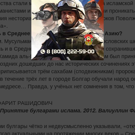
рства стали монархиями, основанными на исламской 
нистами и язычниками, в их среду стали проникать,
ения несторианства и манихейства, а у тюрков Повол
а».
ть в Среднее Поволжье через Среднюю Азию?
. Мусульманские традиции и учения богословских шк
сь и в Среднем Поволжье. В древнейшем сохранивше
Хамида аль-Гарнати – сообщается: «ислам был приня
оздних дошедших до нас исторических сочинениях э
приписывается трём сахабам (сподвижникам) пророк
в течение трёх лет в городе Болгар обучали народ 
медресе… Правда, у учёных нет сомнения в том, что 
 Принятие булгарами ислама. 2012. Валиуллин Ф
ами булгары чётко и недвусмысленно указывали, «от
лгар актуальными на протяжении многих веков – Сре