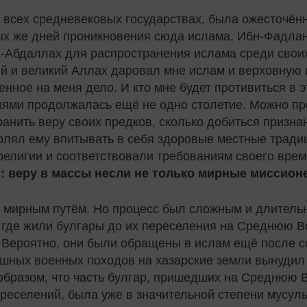
во всех средневековых государствах, была ожесточён
ых же дней проникновения сюда ислама. Ибн-Фадлан
н-Абдаллах для распространения ислама среди свои
й и великий Аллах даровал мне ислам и верховную в
нное на меня дело. И кто мне будет противиться в э
иями продолжалась ещё не одно столетие. Можно пр
ранить веру своих предков, сколько добиться призна
лял ему впитывать в себя здоровые местные традиц
елигии и соответствовали требованиям своего врем
: веру в массы несли не только мирные миссион
 мирным путём. Но процесс был сложным и длитель
 где жили булгары до их переселения на Среднюю В
Вероятно, они были обращены в ислам ещё после со
шных военных походов на хазарские земли вынудил 
образом, что часть булгар, пришедших на Среднюю Во
реселений, была уже в значительной степени мусул