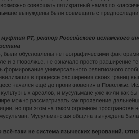
евозможно совершать пятикратный намаз по классиче
ульмане вынуждены были совмещать с предпоследни
муфтия РТ, ректор Российского исламского и
арстана
о, были обусловлены не географическими факторами
сле и в Поволжье, не означало просто расширение 
ь формирование универсального религиозного сообщ
ивилизация в процессе расширения своих границ вы
цесс начался ещё до проникновения в Поволжье. Ис
) культурных ареалов, и мусульмане уже жили как бы
ире можно рассматривать как проявление дальнейше
ции, но при этом на таком огромном пространстве н
мусульман. Мусульманская община вынуждена была
 всё‑таки не система языческих верований. Отно