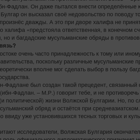
ибн-Фадлан. Он даже пытался внести определённые 
Булгар он высказал своё недовольство по поводу тог
а, произнёс дважды. А это при дворе халифа не приня
го халифа «предстояла ответственная, в конечном сч
м, но и багдадские мусульманские обряды в противо
связь?
стоке очень часто принадлежность к тому или ином
равительства, поскольку различные мусульманские 
теоретически вполне мог сделать выбор в пользу ба
осударства.
ибн-Фадлане был создан такой прецедент, связанный
 (ибн-Фадлан. – М.Р.) говорит тебе, и не противореч
(и политической) жизни Волжской Булгарии. Но, по с
мусульманский обряд и остаётся при среднеазиатско
о ввиду уже установившихся тесных торговых и куль
считают исследователи, Волжская Булгария окончат
л роль официального дипломатического признания но