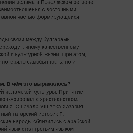
анения ислама в Поволжском регионе:
взаимоотношения с восточными
составной частью формирующейся
годы связи между булгарами
ереходу к иному качественному
ой и культурной жизни. При этом,
 потеряло самобытность, но и
ым. В чём это выражалось?
ей исламской культуры. Принятие
 конкурировал с христианством.
вья. С начала VIII века Хазария
ный татарский историк Г.
кские народы сблизились с арабской
кий язык стал третьим языком