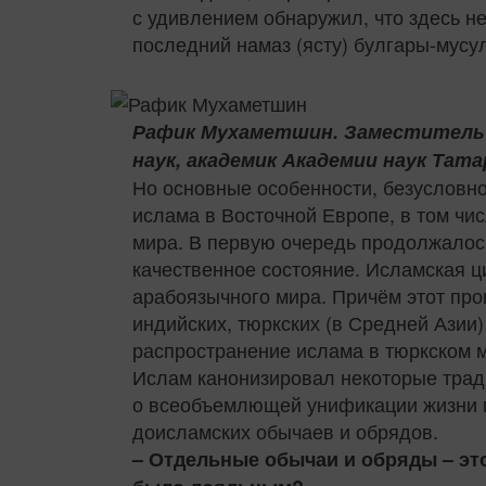
с удивлением обнаружил, что здесь н
последний намаз (ясту) булгары-мус
Рафик Мухаметшин. Заместитель 
наук, академик Академии наук Тат
Но основные особенности, безусловн
ислама в Восточной Европе, в том чи
мира. В первую очередь продолжалос
качественное состояние. Исламская ц
арабоязычного мира. Причём этот про
индийских, тюркских (в Средней Азии
распространение ислама в тюркском м
Ислам канонизировал некоторые тради
о всеобъемлющей унификации жизни 
доисламских обычаев и обрядов.
– Отдельные обычаи и обряды – это