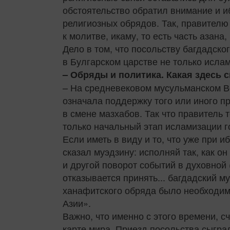
обстоятельство обратил внимание и 
религиозных обрядов. Так, правителю 
к молитве, икаму, то есть часть азан
Дело в том, что посольству багдадско
в Булгарском царстве не только исла
– Обряды и политика. Какая здесь 
– На средневековом мусульманском Во
означала поддержку того или иного п
в смене мазхабов. Так что правитель 
только начальный этап исламизации г
Если иметь в виду и то, что уже при 
сказал муэдзину: исполняй так, как он
и другой поворот событий в духовной 
отказывается принять... багдадский 
ханафитского обряда было необходим
Азии».
Важно, что именно с этого времени, 
карте мира. Приезд посольства сыгра