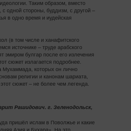
идеологии. Таким образом, вместо
 с одной стороны, буддизм, с другой –
жья в одно время и иудейская
ол (в том числе и ханафитского
мся источнике – труде арабского
т эмиром булгар после его излечения
тот сюжет излагается подробнее.
а Мухаммада, которых он лично
основам религии и канонам шариата,
этот сюжет – не более чем легенда.
арит Рашидович. г. Зеленодольск,
куда пришёл ислам в Поволжье и какие
дняя Азия и Бухара». На это