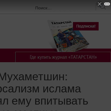
Где купить журнал «ТАТАРСТАН»
Мухаметшин:
рсализм ислама
ял ему впитывать