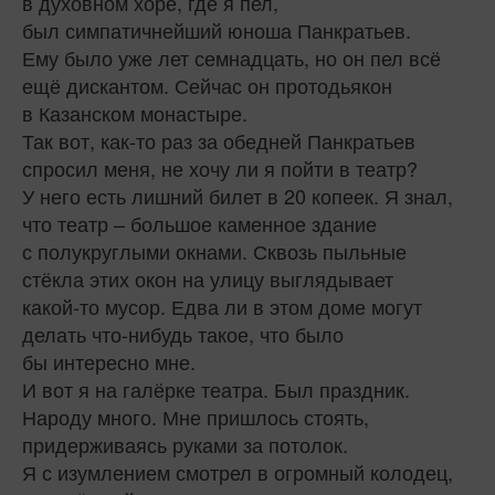
в духовном хоре, где я пел,
был симпатичнейший юноша Панкратьев.
Ему было уже лет семнадцать, но он пел всё
ещё дискантом. Сейчас он протодьякон
в Казанском монастыре.
Так вот, как‑то раз за обедней Панкратьев
спросил меня, не хочу ли я пойти в театр?
У него есть лишний билет в 20 копеек. Я знал,
что театр – большое каменное здание
с полукруглыми окнами. Сквозь пыльные
стёкла этих окон на улицу выглядывает
какой‑то мусор. Едва ли в этом доме могут
делать что-нибудь такое, что было
бы интересно мне.
И вот я на галёрке театра. Был праздник.
Народу много. Мне пришлось стоять,
придерживаясь руками за потолок.
Я с изумлением смотрел в огромный колодец,