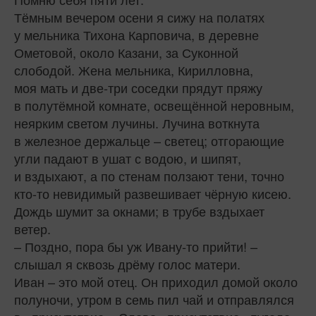
Тёмным вечером осени я сижу на полатях
у мельника Тихона Карповича, в деревне
Ометовой, около Казани, за Суконной
слободой. Жена мельника, Кирилловна,
моя мать и две‑три соседки прядут пряжу
в полутёмной комнате, освещённой неровным,
неярким светом лучины. Лучина воткнута
в железное держальце – светец; отгорающие
угли падают в ушат с водою, и шипят,
и вздыхают, а по стенам ползают тени, точно
кто‑то невидимый развешивает чёрную кисею.
Дождь шумит за окнами; в трубе вздыхает
ветер.
– Поздно, пора бы уж Ивану‑то прийти! –
слышал я сквозь дрёму голос матери.
Иван – это мой отец. Он приходил домой около
полуночи, утром в семь пил чай и отправлялся