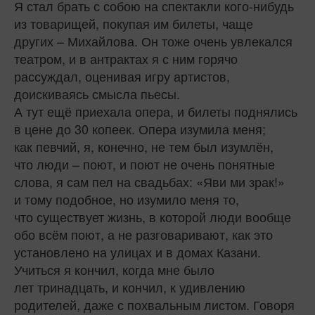
Я стал брать с собою на спектакли кого-нибудь
из товарищей, покупая им билеты, чаще
других – Михайлова. Он тоже очень увлекался
театром, и в антрактах я с ним горячо
рассуждал, оценивая игру артистов,
доискиваясь смысла пьесы.
А тут ещё приехала опера, и билеты поднялись
в цене до 30 копеек. Опера изумила меня;
как певчий, я, конечно, не тем был изумлён,
что люди – поют, и поют не очень понятные
слова, я сам пел на свадьбах: «Яви ми зрак!»
и тому подобное, но изумило меня то,
что существует жизнь, в которой люди вообще
обо всём поют, а не разговаривают, как это
установлено на улицах и в домах Казани.
Учиться я кончил, когда мне было
лет тринадцать, и кончил, к удивлению
родителей, даже с похвальным листом. Говоря