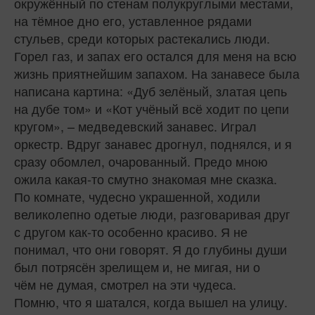
окружённый по стенам полукруглыми местами,
на тёмное дно его, уставленное рядами
стульев, среди которых растекались люди.
Горел газ, и запах его остался для меня на всю
жизнь приятнейшим запахом. На занавесе была
написана картина: «Дуб зелёный, златая цепь
на дубе том» и «Кот учёный всё ходит по цепи
кругом», – медведевский занавес. Играл
оркестр. Вдруг занавес дрогнул, поднялся, и я
сразу обомлел, очарованный. Предо мною
ожила какая‑то смутно знакомая мне сказка.
По комнате, чудесно украшенной, ходили
великолепно одетые люди, разговаривая друг
с другом как‑то особенно красиво. Я не
понимал, что они говорят. Я до глубины души
был потрясён зрелищем и, не мигая, ни о
чём не думая, смотрел на эти чудеса.
Помню, что я шатался, когда вышел на улицу.