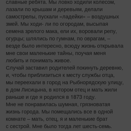
славные ребята. Мы ловко ходили колесом,
лазали по крышам и деревьям, делали
самострелы, пускали «ладейки» – воздушных
змей. Мы ходи‑ ли по огородам, высыпая
семена зрелого мака, ели их, воровали репу,
огурцы; шлялись по гумнам, по оврагам, –
везде было интересно, всюду жизнь открывала
мне свои маленькие тайны, поучая меня
любить и понимать живое.
Случай заставил родителей покинуть деревню,
и, чтобы приблизиться к месту службы отца,
мы переехали в город на Рыбнорядскую улицу,
в дом Лисицына, в котором отец и мать жили
раньше и где я родился в 1873 году.
Мне не понравилась шумная, грязноватая
жизнь города. Мы помещались все в одной
комнате – мать, отец, я и маленькие брат
с сестрой. Мне было тогда лет шесть-семь.