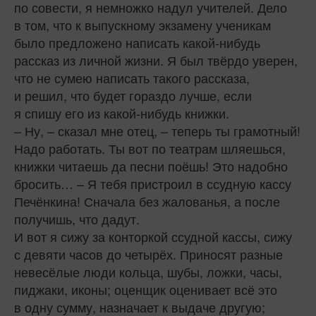
по совести, я немножко надул учителей. Дело
в том, что к выпускному экзамену ученикам
было предложено написать какой-нибудь
рассказ из личной жизни. Я был твёрдо уверен,
что не сумею написать такого рассказа,
и решил, что будет гораздо лучше, если
я спишу его из какой-нибудь книжки.
– Ну, – сказал мне отец, – теперь ты грамотный!
Надо работать. Ты вот по театрам шляешься,
книжки читаешь да песни поёшь! Это надобно
бросить… – Я тебя пристроил в ссудную кассу
Печёнкина! Сначала без жалованья, а после
получишь, что дадут.
И вот я сижу за конторкой ссудной кассы, сижу
с девяти часов до четырёх. Приносят разные
невесёлые люди кольца, шубы, ложки, часы,
пиджаки, иконы; оценщик оценивает всё это
в одну сумму, назначает к выдаче другую;