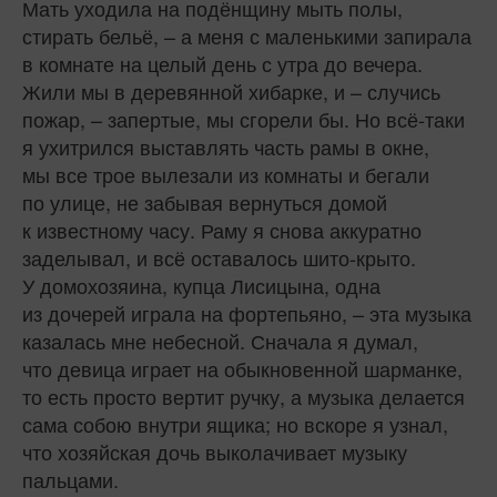
Мать уходила на подёнщину мыть полы,
стирать бельё, – а меня с маленькими запирала
в комнате на целый день с утра до вечера.
Жили мы в деревянной хибарке, и – случись
пожар, – запертые, мы сгорели бы. Но всё‑таки
я ухитрился выставлять часть рамы в окне,
мы все трое вылезали из комнаты и бегали
по улице, не забывая вернуться домой
к известному часу. Раму я снова аккуратно
заделывал, и всё оставалось шито-крыто.
У домохозяина, купца Лисицына, одна
из дочерей играла на фортепьяно, – эта музыка
казалась мне небесной. Сначала я думал,
что девица играет на обыкновенной шарманке,
то есть просто вертит ручку, а музыка делается
сама собою внутри ящика; но вскоре я узнал,
что хозяйская дочь выколачивает музыку
пальцами.