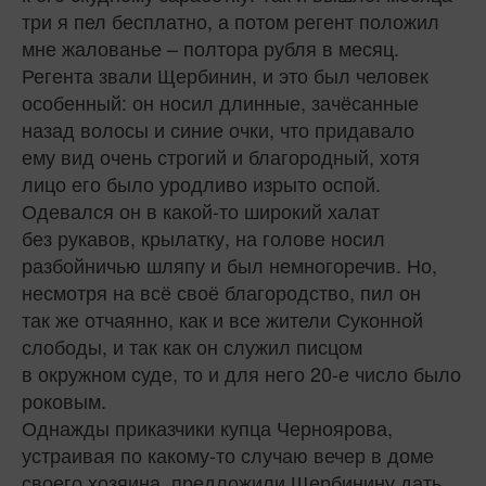
три я пел бесплатно, а потом регент положил
мне жалованье – полтора рубля в месяц.
Регента звали Щербинин, и это был человек
особенный: он носил длинные, зачёсанные
назад волосы и синие очки, что придавало
ему вид очень строгий и благородный, хотя
лицо его было уродливо изрыто оспой.
Одевался он в какой‑то широкий халат
без рукавов, крылатку, на голове носил
разбойничью шляпу и был немногоречив. Но,
несмотря на всё своё благородство, пил он
так же отчаянно, как и все жители Суконной
слободы, и так как он служил писцом
в окружном суде, то и для него 20‑е число было
роковым.
Однажды приказчики купца Черноярова,
устраивая по какому-то случаю вечер в доме
своего хозяина, предложили Щербинину дать