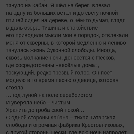
тянуло на Кабан. Я шёл на берег, влезал
на одну из больших вётел и до свету ночной
птицей сидел на дереве, о чём‑то думая, глядя
в даль озера. Тишина и спокойствие
его приводили мысли мои в порядок, отвлекали
меня от скверны, в которой медленно и лениво
тянулась жизнь Суконной слободы. Иногда,
сквозь молчание ночи, донесётся с Песков,
где сосредоточены «весёлые дома»,
тоскующий, редко трезвый голос. Он поёт
модную в то время песню о девице, которая
стояла
…под луной на поле серебристом
И уверяла небо – чистым
Хранить до гроба свой покой…
С одной стороны Кабана – тихая Татарская
слобода и огромная фабрика Крестовниковых,
с другой стороны Пески, где всю ночь напролёт