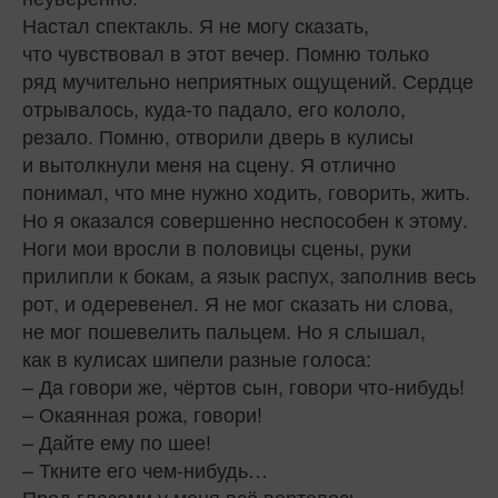
Настал спектакль. Я не могу сказать,
что чувствовал в этот вечер. Помню только
ряд мучительно неприятных ощущений. Сердце
отрывалось, куда‑то падало, его кололо,
резало. Помню, отворили дверь в кулисы
и вытолкнули меня на сцену. Я отлично
понимал, что мне нужно ходить, говорить, жить.
Но я оказался совершенно неспособен к этому.
Ноги мои вросли в половицы сцены, руки
прилипли к бокам, а язык распух, заполнив весь
рот, и одеревенел. Я не мог сказать ни слова,
не мог пошевелить пальцем. Но я слышал,
как в кулисах шипели разные голоса:
– Да говори же, чёртов сын, говори что-нибудь!
– Окаянная рожа, говори!
– Дайте ему по шее!
– Ткните его чем-нибудь…
Пред глазами у меня всё вертелось,