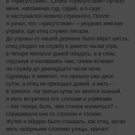
в «присутствие». Слово «присутствие» пугало
меня, напоминая суд, судей, а о суде
я наслушался немало страшного. После
я узнал, что «присутствие» – уездная земская
управа, где отец служил писцом.
До управы от нашей деревни было вёрст шесть;
отец уходил на службу к девяти часам утра,
в четыре являлся домой обедать, а в семь,
отдохнув и напившись чаю, снова исчезал
на службу до двенадцати часов ночи.
Однажды я заметил, что прошло уже двое
суток, а отец не приходил домой, и мать –
в тревоге. На третьи сутки он явился пьяный,
и мать встретила его слезами и упрёками.
– Как теперь быть, чем станем кормиться? –
спрашивала она со страхом и тоскою.
Жутко и обидно было слышать, как отец, ругая
мать зазорными словами улицы, кричал: