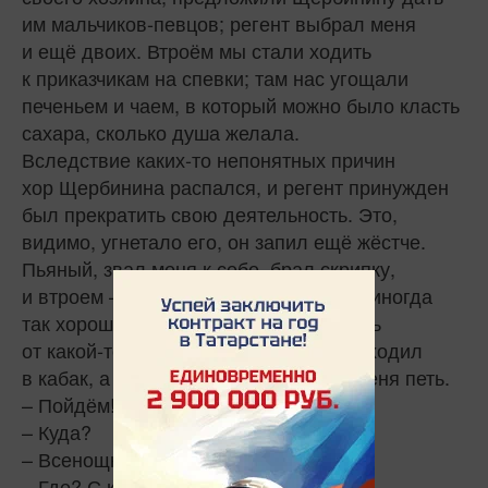
им мальчиков-певцов; регент выбрал меня
и ещё двоих. Втроём мы стали ходить
к приказчикам на спевки; там нас угощали
печеньем и чаем, в который можно было класть
сахара, сколько душа желала.
Вследствие каких‑то непонятных причин
хор Щербинина распался, и регент принужден
был прекратить свою деятельность. Это,
видимо, угнетало его, он запил ещё жёстче.
Пьяный, звал меня к себе, брал скрипку,
и втроем – он, скрипка и я – мы пели, иногда
так хорошо, что даже плакать хотелось
от какой‑то радости. После этого он уходил
в кабак, а возвращаясь, снова звал меня петь.
– Пойдём!
– Куда?
– Всенощную петь.
– Где? С кем?