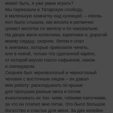
может быть, я уже умею играть?
Мы переехали в Татарскую слободу,
в маленькую комнатку над кузницей, – сквозь
пол было слышно, как весело и ритмично
цокают молотки по железу и по наковальне.
На дворе жили колесники, каретники и, дорогой
моему сердцу, скорняк. Летом я спал
в экипажах, которые привозили чинить,
или в новой, только что сделанной карете,
от которой вкусно пахло сафьяном, лаком
и скипидаром.
Скорняк был черноволосый и черноглазый
человек с восточным лицом – он давал
мне работу: раскладывать по крыше
для просушки разные меха и потом
выколачивать их тон‑ кими, гибкими палочками,
за что он платил мне пятак. Это было большое
богатство и счастье для меня. За две копейки