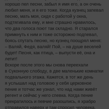
хорошо пел песни, забыл я имя его, а он очень
любил меня, и я его тоже. Когда кузнец запевал
песню, мать моя, сидя с работой у окна,
подтягивала ему, и мне страшно нравилось,
что два голоса поют так складно. Я старался
примкнуть к ним и тоже осторожно подпевал,
боясь спутать песню, но кузнец поощрял меня:
– Валяй, Федя, валяй! Пой, – на душе веселей
будет! Песня, как птица, – выпусти её, она и
летит!
Вскоре после этого мы снова переехали
в Суконную слободу, в две маленькие комнатки
подвального этажа. Кажется, в тот же день
я услышал над головою у себя церковное
пение и тотчас же узнал, что над нами живёт
регент и сейчас у него спевка. Когда пение
прекратилось и певчие разошлись, я храбро
отправился наверх и там спросил человека,