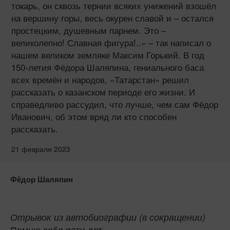
токарь, он сквозь тернии всяких унижений взошёл
на вершину горы, весь окурен славой и – остался
простецким, душевным парнем. Это –
великолепно! Славная фигура!..» – так написал о
нашем великом земляке Максим Горький. В год
150‑летия Фёдора Шаляпина, гениального баса
всех времён и народов, «Татарстан» решил
рассказать о казанском периоде его жизни. И
справедливо рассудил, что лучше, чем сам Фёдор
Иванович, об этом вряд ли кто способен
рассказать.
21 февраля 2023
Фёдор Шаляпин
Отрывок из автобиографии (в сокращении)
Помню себя пяти лет.