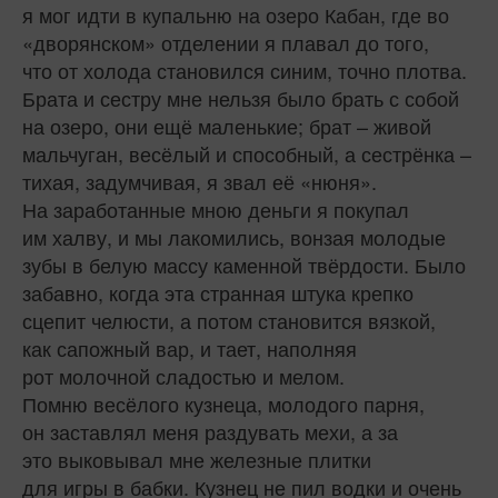
я мог идти в купальню на озеро Кабан, где во
«дворянском» отделении я плавал до того,
что от холода становился синим, точно плотва.
Брата и сестру мне нельзя было брать с собой
на озеро, они ещё маленькие; брат – живой
мальчуган, весёлый и способный, а сестрёнка –
тихая, задумчивая, я звал её «нюня».
На заработанные мною деньги я покупал
им халву, и мы лакомились, вонзая молодые
зубы в белую массу каменной твёрдости. Было
забавно, когда эта странная штука крепко
сцепит челюсти, а потом становится вязкой,
как сапожный вар, и тает, наполняя
рот молочной сладостью и мелом.
Помню весёлого кузнеца, молодого парня,
он заставлял меня раздувать мехи, а за
это выковывал мне железные плитки
для игры в бабки. Кузнец не пил водки и очень